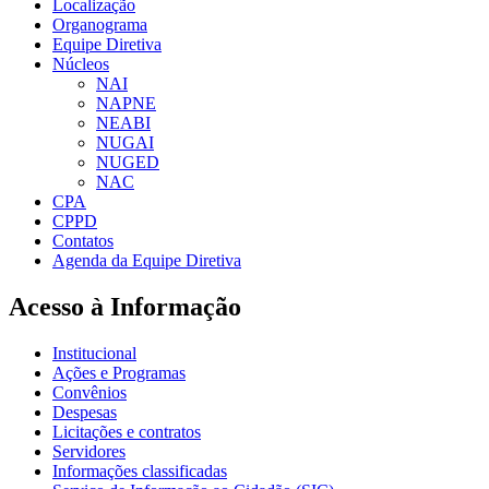
Localização
Organograma
Equipe Diretiva
Núcleos
NAI
NAPNE
NEABI
NUGAI
NUGED
NAC
CPA
CPPD
Contatos
Agenda da Equipe Diretiva
Acesso à Informação
Institucional
Ações e Programas
Convênios
Despesas
Licitações e contratos
Servidores
Informações classificadas