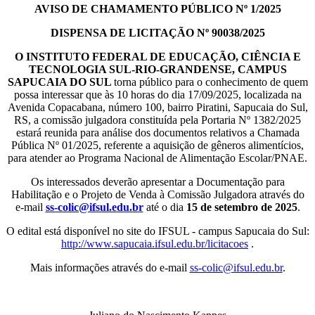
AVISO DE CHAMAMENTO PÚBLICO Nº 1/2025
DISPENSA DE LICITAÇÃO Nº 90038/2025
O INSTITUTO FEDERAL DE EDUCAÇÃO, CIÊNCIA E
TECNOLOGIA SUL-RIO-GRANDENSE, CAMPUS
SAPUCAIA DO SUL
torna público para o conhecimento de quem
possa interessar que às 10 horas do dia 17/09/2025, localizada na
Avenida Copacabana, número 100, bairro Piratini, Sapucaia do Sul,
RS, a comissão julgadora constituída pela Portaria Nº 1382/2025
estará reunida para análise dos documentos relativos a Chamada
Pública Nº 01/2025, referente a aquisição de gêneros alimentícios,
para atender ao Programa Nacional de Alimentação Escolar/PNAE.
Os interessados deverão apresentar a Documentação para
Habilitação e o Projeto de Venda à Comissão Julgadora através do
e-mail
ss-colic@ifsul.edu.br
até o dia
15 de setembro de 2025
.
O edital está disponível no site do IFSUL - campus Sapucaia do Sul:
http://www.sapucaia.ifsul.edu.br/licitacoes
.
Mais informações através do e-mail
ss-colic@ifsul.edu.br
.