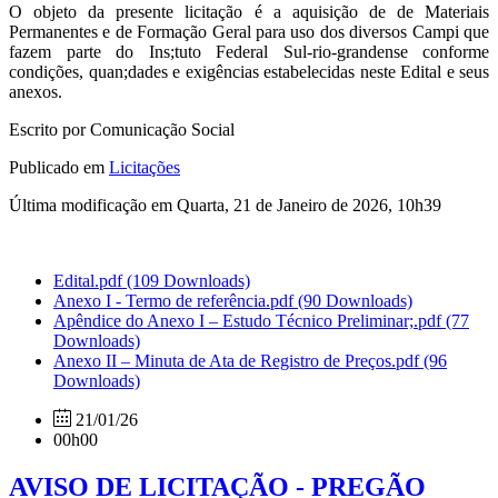
O objeto da presente licitação é a aquisição de de Materiais
Permanentes e de Formação Geral para uso dos diversos Campi que
fazem parte do Ins;tuto Federal Sul-rio-grandense conforme
condições, quan;dades e exigências estabelecidas neste Edital e seus
anexos.
Escrito por Comunicação Social
Publicado em
Licitações
Última modificação em Quarta, 21 de Janeiro de 2026, 10h39
Edital.pdf
(109 Downloads)
Anexo I - Termo de referência.pdf
(90 Downloads)
Apêndice do Anexo I – Estudo Técnico Preliminar;.pdf
(77
Downloads)
Anexo II – Minuta de Ata de Registro de Preços.pdf
(96
Downloads)
21/01/26
00h00
AVISO DE LICITAÇÃO - PREGÃO