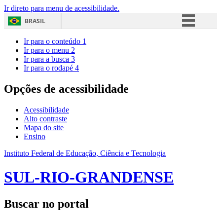
Ir direto para menu de acessibilidade.
BRASIL
Simplifique!
Ir para o conteúdo
1
Ir para o menu
2
Comunica BR
Ir para a busca
3
Ir para o rodapé
4
Participe
Acesso à informação
Opções de acessibilidade
Legislação
Acessibilidade
Canais
Alto contraste
Mapa do site
Ensino
Instituto Federal de Educação, Ciência e Tecnologia
SUL-RIO-GRANDENSE
Buscar no portal