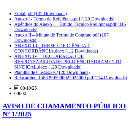
Edital.pdf
(135 Downloads)
Anexo I - Termo de Referência.pdf
(129 Downloads)
Apêndice do Anexo I – Estudo Técnico Preliminar.pdf
(115
Downloads)
Anexo II – Minuta de Termo de Contrato.pdf
(107
Downloads)
ANEXO III - TERMO DE CIÊNCIA E
CONCORDÂNCIA.docx
(112 Downloads)
ANEXO IV – DECLARAÇÃO DE
RESPONSABILIDADE PELO ENQUADRAMENTO
SINDICAL.docx
(128 Downloads)
Planilha de Custos.xls
(120 Downloads)
RelacaoItens15833905900022025000.pdf
(114 Downloads)
08/10/25
00h00
AVISO DE CHAMAMENTO PÚBLICO
Nº 1/2025