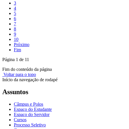
3
4
5
6
7
8
9
10
Próximo
Fim
Página 1 de 11
Fim do conteúdo da página
Voltar para o topo
Início da navegação de rodapé
Assuntos
Câmpus e Polos
Espaço do Estudante
Espaço do Servidor
Cursos
Processo Seletivo