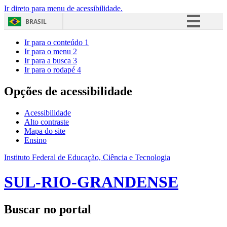
Ir direto para menu de acessibilidade.
BRASIL
Simplifique!
Ir para o conteúdo
1
Ir para o menu
2
Comunica BR
Ir para a busca
3
Ir para o rodapé
4
Participe
Acesso à informação
Opções de acessibilidade
Legislação
Acessibilidade
Canais
Alto contraste
Mapa do site
Ensino
Instituto Federal de Educação, Ciência e Tecnologia
SUL-RIO-GRANDENSE
Buscar no portal