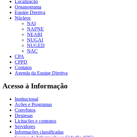
Localização
Organograma
Equipe Diretiva
Núcleos
NAI
NAPNE
NEABI
NUGAI
NUGED
NAC
CPA
CPPD
Contatos
Agenda da Equipe Diretiva
Acesso à Informação
Institucional
Ações e Programas
Convênios
Despesas
Licitações e contratos
Servidores
Informações classificadas