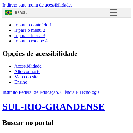
Ir direto para menu de acessibilidade.
BRASIL
Simplifique!
Ir para o conteúdo
1
Ir para o menu
2
Comunica BR
Ir para a busca
3
Ir para o rodapé
4
Participe
Acesso à informação
Opções de acessibilidade
Legislação
Acessibilidade
Canais
Alto contraste
Mapa do site
Ensino
Instituto Federal de Educação, Ciência e Tecnologia
SUL-RIO-GRANDENSE
Buscar no portal