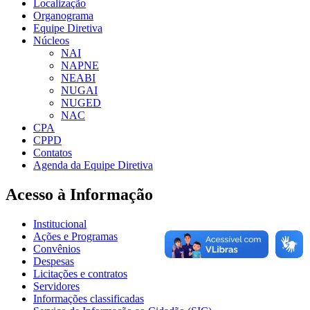
Localização
Organograma
Equipe Diretiva
Núcleos
NAI
NAPNE
NEABI
NUGAI
NUGED
NAC
CPA
CPPD
Contatos
Agenda da Equipe Diretiva
Acesso à Informação
Institucional
Ações e Programas
Convênios
Despesas
Licitações e contratos
Servidores
Informações classificadas