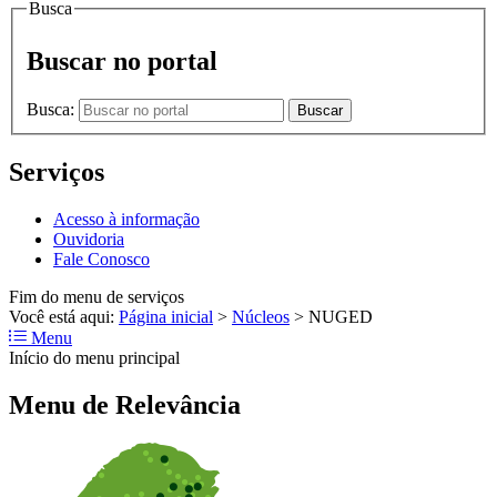
Busca
Buscar no portal
Busca:
Buscar
Serviços
Acesso à informação
Ouvidoria
Fale Conosco
Fim do menu de serviços
Você está aqui:
Página inicial
>
Núcleos
>
NUGED
Menu
Início do menu principal
Menu de Relevância