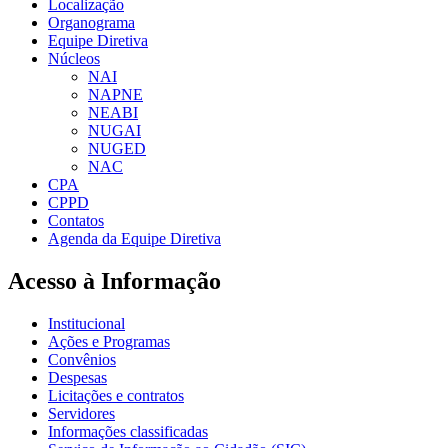
Localização
Organograma
Equipe Diretiva
Núcleos
NAI
NAPNE
NEABI
NUGAI
NUGED
NAC
CPA
CPPD
Contatos
Agenda da Equipe Diretiva
Acesso à Informação
Institucional
Ações e Programas
Convênios
Despesas
Licitações e contratos
Servidores
Informações classificadas