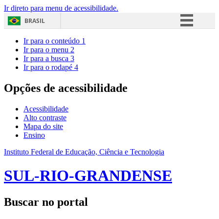
Ir direto para menu de acessibilidade.
BRASIL
Simplifique!
Ir para o conteúdo
1
Ir para o menu
2
Comunica BR
Ir para a busca
3
Ir para o rodapé
4
Participe
Acesso à informação
Opções de acessibilidade
Legislação
Acessibilidade
Canais
Alto contraste
Mapa do site
Ensino
Instituto Federal de Educação, Ciência e Tecnologia
SUL-RIO-GRANDENSE
Buscar no portal