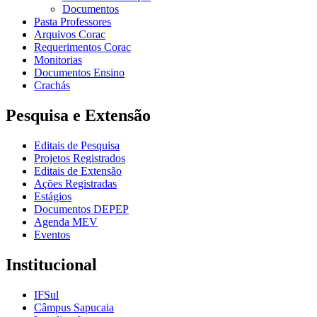
Documentos
Pasta Professores
Arquivos Corac
Requerimentos Corac
Monitorias
Documentos Ensino
Crachás
Pesquisa e Extensão
Editais de Pesquisa
Projetos Registrados
Editais de Extensão
Ações Registradas
Estágios
Documentos DEPEP
Agenda MEV
Eventos
Institucional
IFSul
Câmpus Sapucaia