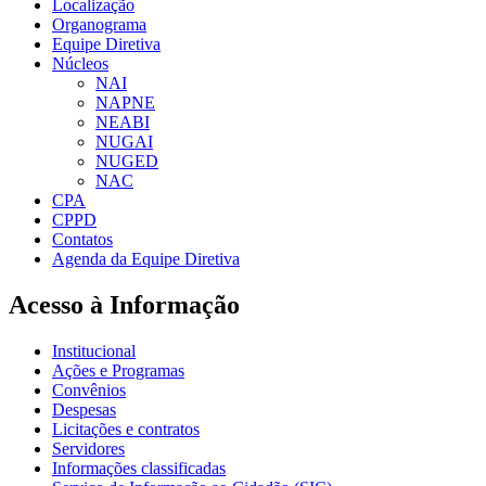
Localização
Organograma
Equipe Diretiva
Núcleos
NAI
NAPNE
NEABI
NUGAI
NUGED
NAC
CPA
CPPD
Contatos
Agenda da Equipe Diretiva
Acesso à Informação
Institucional
Ações e Programas
Convênios
Despesas
Licitações e contratos
Servidores
Informações classificadas