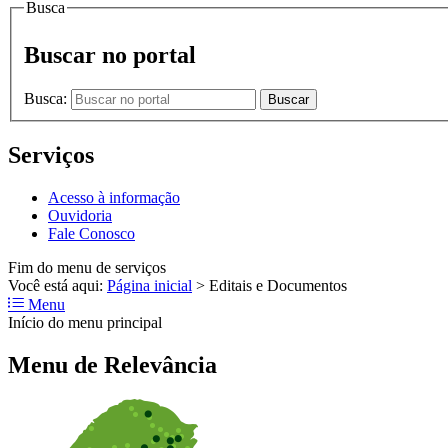
Busca
Buscar no portal
Busca:
Buscar
Serviços
Acesso à informação
Ouvidoria
Fale Conosco
Fim do menu de serviços
Você está aqui:
Página inicial
>
Editais e Documentos
Menu
Início do menu principal
Menu de Relevância