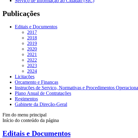
Serviço de Informação ao Cidadão (SIC)
Publicações
Editais e Documentos
2017
2018
2019
2020
2021
2022
2023
2024
Licitações
Orçamento e Finanças
Instruções de Serviço, Normativas e Procedimentos Operaciona
Plano Anual de Contratações
Regimentos
Gabinete da Direção-Geral
Fim do menu principal
Início do conteúdo da página
Editais e Documentos