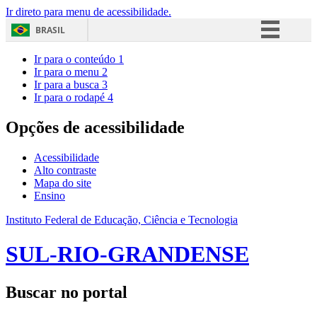
Ir direto para menu de acessibilidade.
BRASIL
Simplifique!
Ir para o conteúdo
1
Ir para o menu
2
Comunica BR
Ir para a busca
3
Ir para o rodapé
4
Participe
Acesso à informação
Opções de acessibilidade
Legislação
Acessibilidade
Canais
Alto contraste
Mapa do site
Ensino
Instituto Federal de Educação, Ciência e Tecnologia
SUL-RIO-GRANDENSE
Buscar no portal