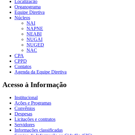
Localização
Organograma
Equipe Diretiva
Núcleos
NAI
NAPNE
NEABI
NUGAI
NUGED
NAC
CPA
CPPD
Contatos
Agenda da Equipe Diretiva
Acesso à Informação
Institucional
Ações e Programas
Convênios
Despesas
Licitações e contratos
Servidores
Informações classificadas