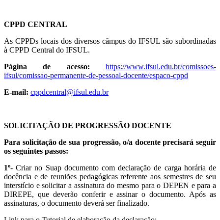
CPPD CENTRAL
As CPPDs locais dos diversos câmpus do IFSUL são subordinadas
à CPPD Central do IFSUL.
Página de acesso:
https://www.ifsul.edu.br/
comissoes-
ifsul/comissao-
permanente-de-pessoal-docente/
espaco-cppd
E-mail:
cppdcentral@ifsul.edu.br
SOLICITAÇÃO DE PROGRESSÃO DOCENTE
Para solicitação de sua progressão, o/a docente precisará seguir
os seguintes passos:
1º
- Criar no Suap documento com declaração de carga horária de
docência e de reuniões pedagógicas referente aos semestres de seu
interstício e solicitar a assinatura do mesmo para o DEPEN e para a
DIREPE, que deverão conferir e assinar o documento. Após as
assinaturas, o documento deverá ser finalizado.
Link para o Tutorial de elaboração da declaração: