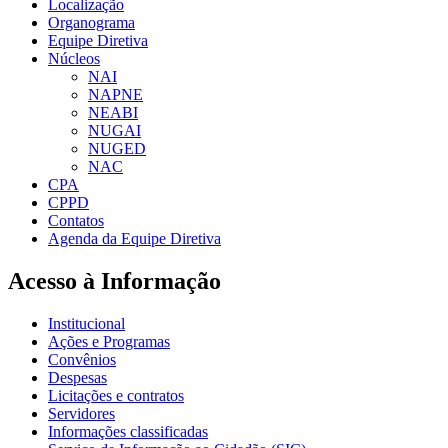
Localização
Organograma
Equipe Diretiva
Núcleos
NAI
NAPNE
NEABI
NUGAI
NUGED
NAC
CPA
CPPD
Contatos
Agenda da Equipe Diretiva
Acesso à Informação
Institucional
Ações e Programas
Convênios
Despesas
Licitações e contratos
Servidores
Informações classificadas