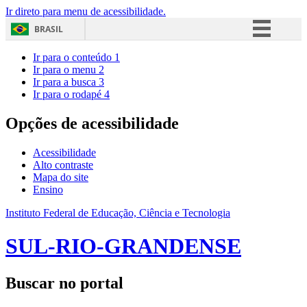
Ir direto para menu de acessibilidade.
BRASIL
Simplifique!
Ir para o conteúdo
1
Ir para o menu
2
Comunica BR
Ir para a busca
3
Ir para o rodapé
4
Participe
Acesso à informação
Opções de acessibilidade
Legislação
Acessibilidade
Canais
Alto contraste
Mapa do site
Ensino
Instituto Federal de Educação, Ciência e Tecnologia
SUL-RIO-GRANDENSE
Buscar no portal