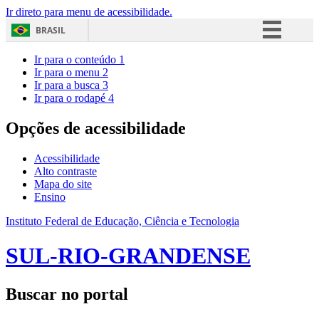
Ir direto para menu de acessibilidade.
BRASIL
Simplifique!
Ir para o conteúdo
1
Ir para o menu
2
Comunica BR
Ir para a busca
3
Ir para o rodapé
4
Participe
Acesso à informação
Opções de acessibilidade
Legislação
Acessibilidade
Canais
Alto contraste
Mapa do site
Ensino
Instituto Federal de Educação, Ciência e Tecnologia
SUL-RIO-GRANDENSE
Buscar no portal