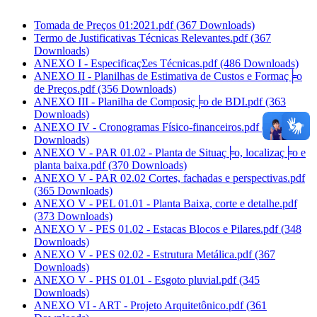
Tomada de Preços 01:2021.pdf
(367 Downloads)
Termo de Justificativas Técnicas Relevantes.pdf
(367
Downloads)
ANEXO I - EspecificaçΣes Técnicas.pdf
(486 Downloads)
ANEXO II - Planilhas de Estimativa de Custos e Formaç╞o
de Preços.pdf
(356 Downloads)
ANEXO III - Planilha de Composiç╞o de BDI.pdf
(363
Downloads)
ANEXO IV - Cronogramas Físico-financeiros.pdf
(370
Downloads)
ANEXO V - PAR 01.02 - Planta de Situaç╞o, localizaç╞o e
planta baixa.pdf
(370 Downloads)
ANEXO V - PAR 02.02 Cortes, fachadas e perspectivas.pdf
(365 Downloads)
ANEXO V - PEL 01.01 - Planta Baixa, corte e detalhe.pdf
(373 Downloads)
ANEXO V - PES 01.02 - Estacas Blocos e Pilares.pdf
(348
Downloads)
ANEXO V - PES 02.02 - Estrutura Metálica.pdf
(367
Downloads)
ANEXO V - PHS 01.01 - Esgoto pluvial.pdf
(345
Downloads)
ANEXO VI - ART - Projeto Arquitetônico.pdf
(361