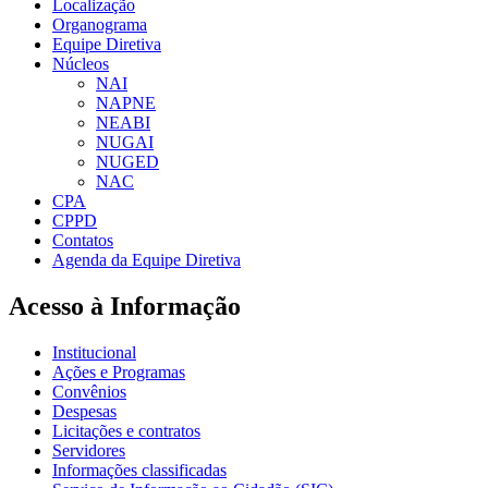
Localização
Organograma
Equipe Diretiva
Núcleos
NAI
NAPNE
NEABI
NUGAI
NUGED
NAC
CPA
CPPD
Contatos
Agenda da Equipe Diretiva
Acesso à Informação
Institucional
Ações e Programas
Convênios
Despesas
Licitações e contratos
Servidores
Informações classificadas