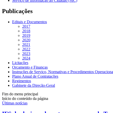
Serviço de Informação ao Cidadão (SIC)
Publicações
Editais e Documentos
2017
2018
2019
2020
2021
2022
2023
2024
Licitações
Orçamento e Finanças
Instruções de Serviço, Normativas e Procedimentos Operaciona
Plano Anual de Contratações
Regimentos
Gabinete da Direção-Geral
Fim do menu principal
Início do conteúdo da página
Últimas notícias