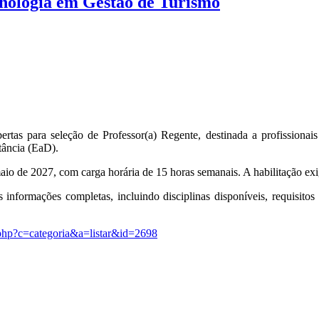
cnologia em Gestão de Turismo
abertas para seleção de Professor(a) Regente, destinada a profission
tância (EaD).
io de 2027, com carga horária de 15 horas semanais. A habilitação exig
 informações completas, incluindo disciplinas disponíveis, requisitos 
ex.php?c=categoria&a=listar&id=2698