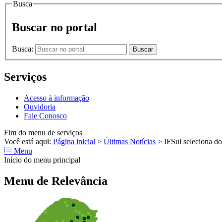
Busca
Buscar no portal
Busca:
Buscar
Serviços
Acesso à informação
Ouvidoria
Fale Conosco
Fim do menu de serviços
Você está aqui:
Página inicial
>
Últimas Notícias
>
IFSul seleciona d
Menu
Início do menu principal
Menu de Relevância