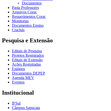
Documentos
Pasta Professores
Arquivos Corac
Requerimentos Corac
Monitorias
Documentos Ensino
Crachás
Pesquisa e Extensão
Editais de Pesquisa
Projetos Registrados
Editais de Extensão
Ações Registradas
Estágios
Documentos DEPEP
Agenda MEV
Eventos
Institucional
IFSul
Câmpus Sapucaia