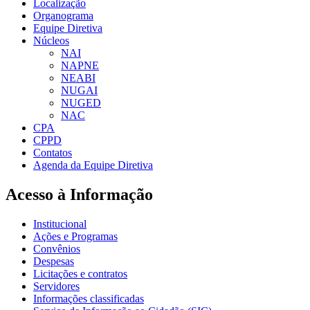
Localização
Organograma
Equipe Diretiva
Núcleos
NAI
NAPNE
NEABI
NUGAI
NUGED
NAC
CPA
CPPD
Contatos
Agenda da Equipe Diretiva
Acesso à Informação
Institucional
Ações e Programas
Convênios
Despesas
Licitações e contratos
Servidores
Informações classificadas