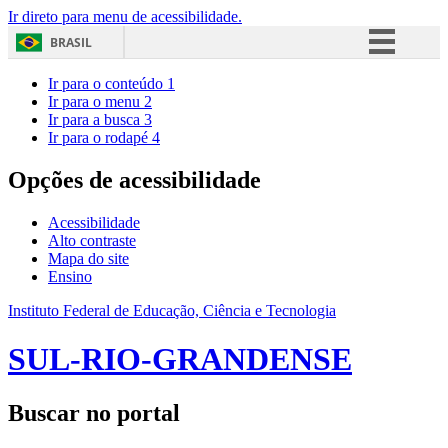
Ir direto para menu de acessibilidade.
BRASIL
Simplifique!
Ir para o conteúdo
1
Ir para o menu
2
Comunica BR
Ir para a busca
3
Ir para o rodapé
4
Participe
Acesso à informação
Opções de acessibilidade
Legislação
Acessibilidade
Canais
Alto contraste
Mapa do site
Ensino
Instituto Federal de Educação, Ciência e Tecnologia
SUL-RIO-GRANDENSE
Buscar no portal