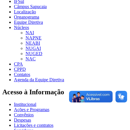
IFSul
Câmpus Sapucaia
Localização
Organograma
Equipe Diretiva
Núcleos
NAI
NAPNE
NEABI
NUGAI
NUGED
NAC
CPA
CPPD
Contatos
Agenda da Equipe Diretiva
Acesso à Informação
Institucional
Ações e Programas
Convênios
Despesas
Licitações e contratos