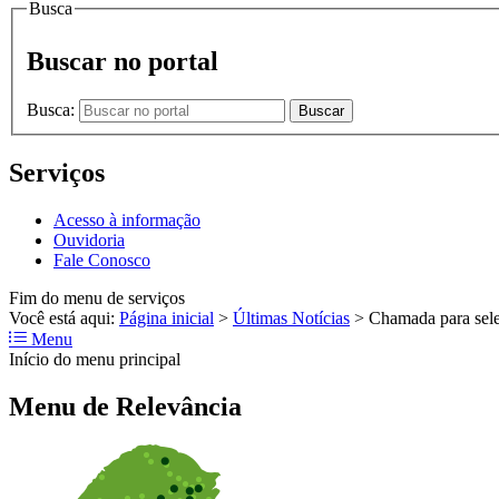
Busca
Buscar no portal
Busca:
Buscar
Serviços
Acesso à informação
Ouvidoria
Fale Conosco
Fim do menu de serviços
Você está aqui:
Página inicial
>
Últimas Notícias
>
Chamada para sel
Menu
Início do menu principal
Menu de Relevância