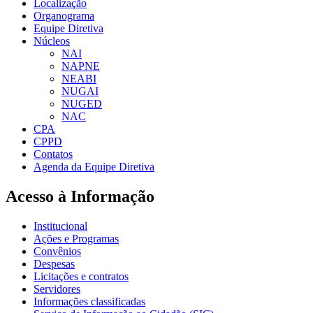
Localização
Organograma
Equipe Diretiva
Núcleos
NAI
NAPNE
NEABI
NUGAI
NUGED
NAC
CPA
CPPD
Contatos
Agenda da Equipe Diretiva
Acesso à Informação
Institucional
Ações e Programas
Convênios
Despesas
Licitações e contratos
Servidores
Informações classificadas