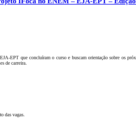
Projeto IFoca no ENEM – EJA-EPT – Edição
 EJA-EPT que concluíram o curso e buscam orientação sobre os pró
es de carreira.
to das vagas.