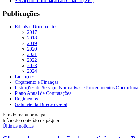
Serviço de Informação ao Cidadão (SIC)
Publicações
Editais e Documentos
2017
2018
2019
2020
2021
2022
2023
2024
Licitações
Orçamento e Finanças
Instruções de Serviço, Normativas e Procedimentos Operaciona
Plano Anual de Contratações
Regimentos
Gabinete da Direção-Geral
Fim do menu principal
Início do conteúdo da página
Últimas notícias