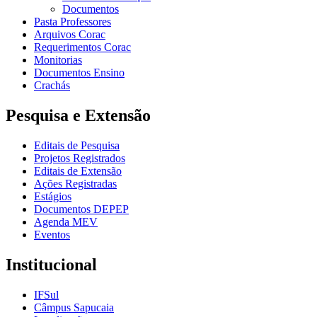
Documentos
Pasta Professores
Arquivos Corac
Requerimentos Corac
Monitorias
Documentos Ensino
Crachás
Pesquisa e Extensão
Editais de Pesquisa
Projetos Registrados
Editais de Extensão
Ações Registradas
Estágios
Documentos DEPEP
Agenda MEV
Eventos
Institucional
IFSul
Câmpus Sapucaia