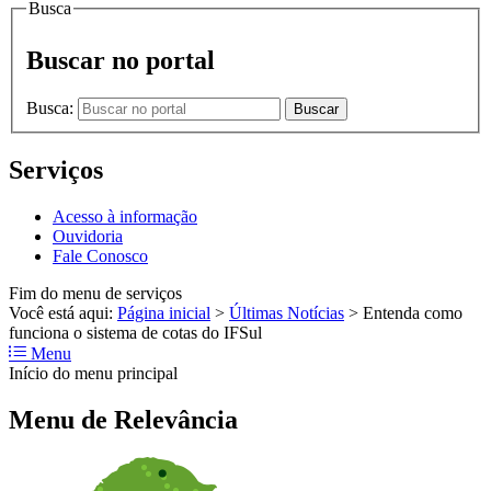
Busca
Buscar no portal
Busca:
Buscar
Serviços
Acesso à informação
Ouvidoria
Fale Conosco
Fim do menu de serviços
Você está aqui:
Página inicial
>
Últimas Notícias
>
Entenda como
funciona o sistema de cotas do IFSul
Menu
Início do menu principal
Menu de Relevância