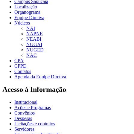
Câmpus Sapucaia
Localização
Organograma
Equipe Diretiva
Núcleos
NAI
NAPNE
NEABI
NUGAI
NUGED
NAC
CPA
CPPD
Contatos
Agenda da Equipe Diretiva
Acesso à Informação
Institucional
Ações e Programas
Convênios
Despesas
Licitações e contratos
Servidores