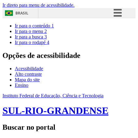
Ir direto para menu de acessibilidade.
BRASIL
Simplifique!
Ir para o conteúdo
1
Ir para o menu
2
Comunica BR
Ir para a busca
3
Ir para o rodapé
4
Participe
Acesso à informação
Opções de acessibilidade
Legislação
Acessibilidade
Canais
Alto contraste
Mapa do site
Ensino
Instituto Federal de Educação, Ciência e Tecnologia
SUL-RIO-GRANDENSE
Buscar no portal