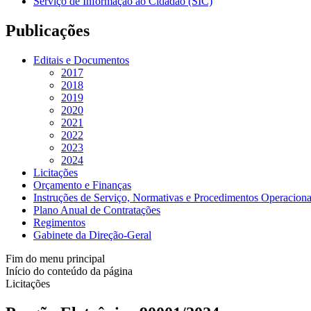
Serviço de Informação ao Cidadão (SIC)
Publicações
Editais e Documentos
2017
2018
2019
2020
2021
2022
2023
2024
Licitações
Orçamento e Finanças
Instruções de Serviço, Normativas e Procedimentos Operaciona
Plano Anual de Contratações
Regimentos
Gabinete da Direção-Geral
Fim do menu principal
Início do conteúdo da página
Licitações