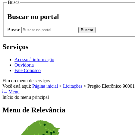
Busca
Buscar no portal
Busca:
Buscar
Serviços
Acesso à informação
Ouvidoria
Fale Conosco
Fim do menu de serviços
Você está aqui:
Página inicial
>
Licitações
>
Pregão Eletrônico 9000
Menu
Início do menu principal
Menu de Relevância