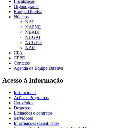
Localização
Organograma
Equipe Diretiva
Núcleos
NAI
NAPNE
NEABI
NUGAI
NUGED
NAC
CPA
CPPD
Contatos
Agenda da Equipe Diretiva
Acesso à Informação
Institucional
Ações e Programas
Convênios
Despesas
Licitações e contratos
Servidores
Informações classificadas