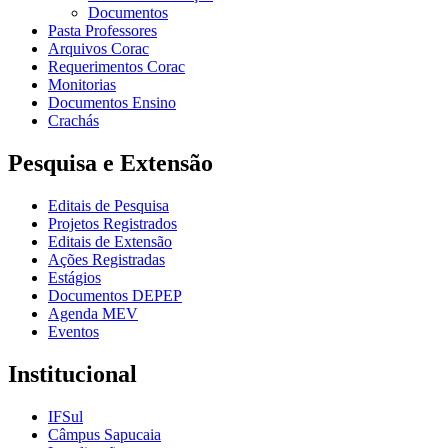
Documentos
Pasta Professores
Arquivos Corac
Requerimentos Corac
Monitorias
Documentos Ensino
Crachás
Pesquisa e Extensão
Editais de Pesquisa
Projetos Registrados
Editais de Extensão
Ações Registradas
Estágios
Documentos DEPEP
Agenda MEV
Eventos
Institucional
IFSul
Câmpus Sapucaia