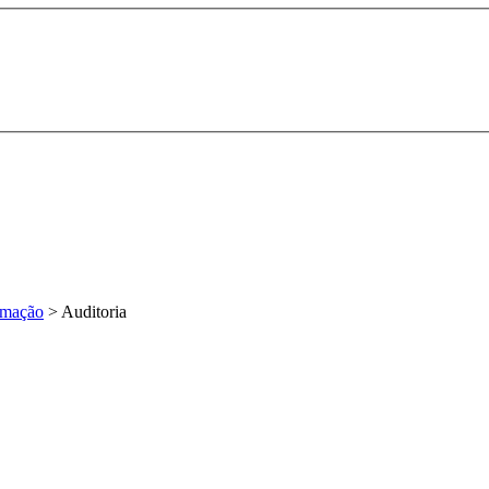
ormação
>
Auditoria