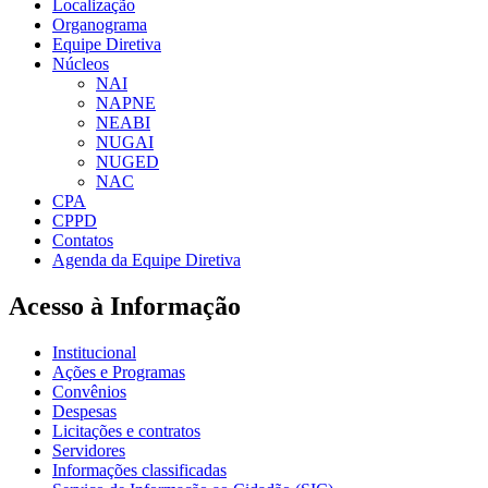
Localização
Organograma
Equipe Diretiva
Núcleos
NAI
NAPNE
NEABI
NUGAI
NUGED
NAC
CPA
CPPD
Contatos
Agenda da Equipe Diretiva
Acesso à Informação
Institucional
Ações e Programas
Convênios
Despesas
Licitações e contratos
Servidores
Informações classificadas