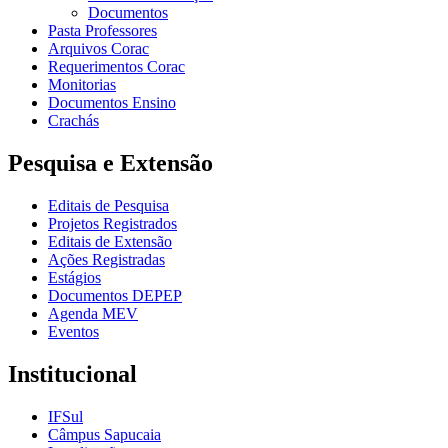
Documentos
Pasta Professores
Arquivos Corac
Requerimentos Corac
Monitorias
Documentos Ensino
Crachás
Pesquisa e Extensão
Editais de Pesquisa
Projetos Registrados
Editais de Extensão
Ações Registradas
Estágios
Documentos DEPEP
Agenda MEV
Eventos
Institucional
IFSul
Câmpus Sapucaia