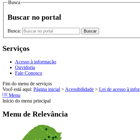
Busca
Buscar no portal
Busca:
Buscar
Serviços
Acesso à informação
Ouvidoria
Fale Conosco
Fim do menu de serviços
Você está aqui:
Página inicial
>
Acessibilidade
>
Lei de acesso à inf
Menu
Início do menu principal
Menu de Relevância