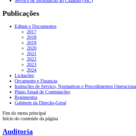
Serviço de Informação ao Cidadão (SIC)
Publicações
Editais e Documentos
2017
2018
2019
2020
2021
2022
2023
2024
Licitações
Orçamento e Finanças
Instruções de Serviço, Normativas e Procedimentos Operaciona
Plano Anual de Contratações
Regimentos
Gabinete da Direção-Geral
Fim do menu principal
Início do conteúdo da página
Auditoria