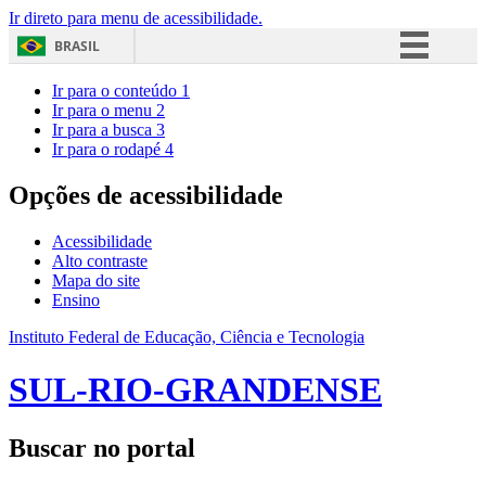
Ir direto para menu de acessibilidade.
BRASIL
Simplifique!
Ir para o conteúdo
1
Ir para o menu
2
Comunica BR
Ir para a busca
3
Ir para o rodapé
4
Participe
Acesso à informação
Opções de acessibilidade
Legislação
Acessibilidade
Canais
Alto contraste
Mapa do site
Ensino
Instituto Federal de Educação, Ciência e Tecnologia
SUL-RIO-GRANDENSE
Buscar no portal