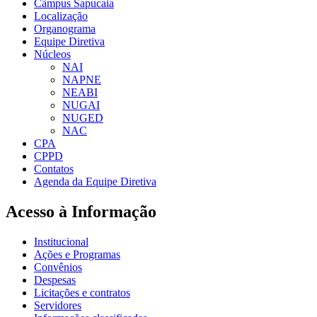
Câmpus Sapucaia
Localização
Organograma
Equipe Diretiva
Núcleos
NAI
NAPNE
NEABI
NUGAI
NUGED
NAC
CPA
CPPD
Contatos
Agenda da Equipe Diretiva
Acesso à Informação
Institucional
Ações e Programas
Convênios
Despesas
Licitações e contratos
Servidores