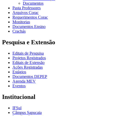
Documentos
Pasta Professores
Arquivos Corac
Requerimentos Corac
Monitorias
Documentos Ensino
Crachás
Pesquisa e Extensão
Editais de Pesquisa
Projetos Registrados
Editais de Extensão
Ações Registradas
Estágios
Documentos DEPEP
Agenda MEV
Eventos
Institucional
IFSul
Câmpus Sapucaia