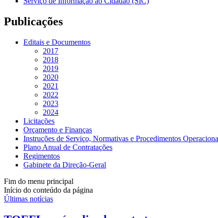
Serviço de Informação ao Cidadão (SIC)
Publicações
Editais e Documentos
2017
2018
2019
2020
2021
2022
2023
2024
Licitações
Orçamento e Finanças
Instruções de Serviço, Normativas e Procedimentos Operaciona
Plano Anual de Contratações
Regimentos
Gabinete da Direção-Geral
Fim do menu principal
Início do conteúdo da página
Últimas notícias