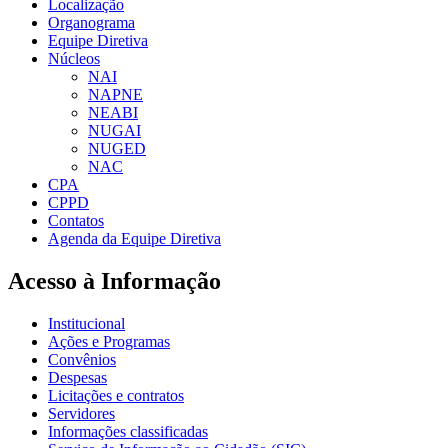
Localização
Organograma
Equipe Diretiva
Núcleos
NAI
NAPNE
NEABI
NUGAI
NUGED
NAC
CPA
CPPD
Contatos
Agenda da Equipe Diretiva
Acesso à Informação
Institucional
Ações e Programas
Convênios
Despesas
Licitações e contratos
Servidores
Informações classificadas