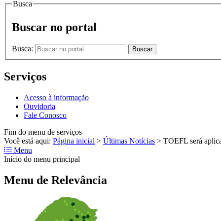
Busca
Buscar no portal
Busca:
Buscar
Serviços
Acesso à informação
Ouvidoria
Fale Conosco
Fim do menu de serviços
Você está aqui:
Página inicial
>
Últimas Notícias
>
TOEFL será aplica
Menu
Início do menu principal
Menu de Relevância