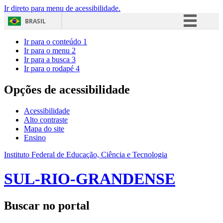
Ir direto para menu de acessibilidade.
BRASIL
Simplifique!
Ir para o conteúdo
1
Ir para o menu
2
Comunica BR
Ir para a busca
3
Ir para o rodapé
4
Participe
Acesso à informação
Opções de acessibilidade
Legislação
Acessibilidade
Canais
Alto contraste
Mapa do site
Ensino
Instituto Federal de Educação, Ciência e Tecnologia
SUL-RIO-GRANDENSE
Buscar no portal