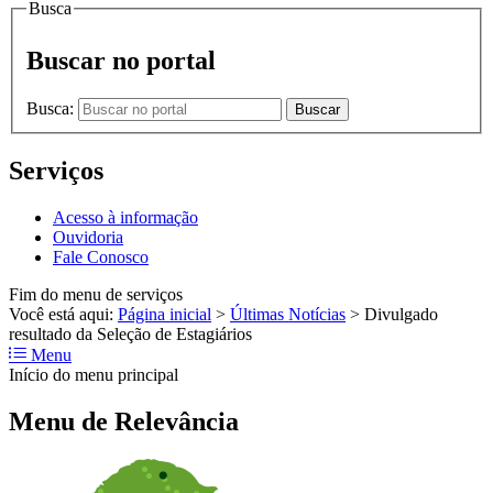
Busca
Buscar no portal
Busca:
Buscar
Serviços
Acesso à informação
Ouvidoria
Fale Conosco
Fim do menu de serviços
Você está aqui:
Página inicial
>
Últimas Notícias
>
Divulgado
resultado da Seleção de Estagiários
Menu
Início do menu principal
Menu de Relevância