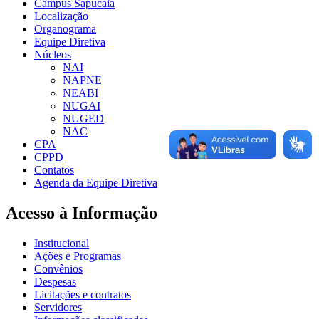
Câmpus Sapucaia
Localização
Organograma
Equipe Diretiva
Núcleos
NAI
NAPNE
NEABI
NUGAI
NUGED
NAC
CPA
CPPD
Contatos
Agenda da Equipe Diretiva
Acesso à Informação
Institucional
Ações e Programas
Convênios
Despesas
Licitações e contratos
Servidores