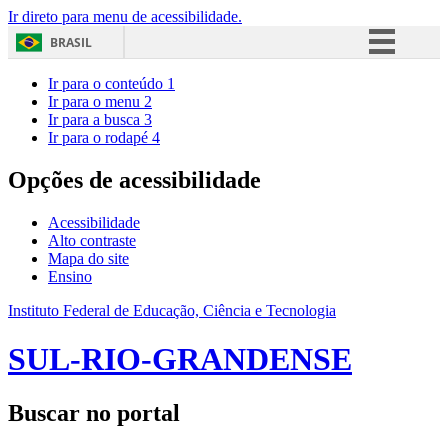
Ir direto para menu de acessibilidade.
BRASIL
Simplifique!
Ir para o conteúdo
1
Ir para o menu
2
Comunica BR
Ir para a busca
3
Ir para o rodapé
4
Participe
Acesso à informação
Opções de acessibilidade
Legislação
Acessibilidade
Canais
Alto contraste
Mapa do site
Ensino
Instituto Federal de Educação, Ciência e Tecnologia
SUL-RIO-GRANDENSE
Buscar no portal