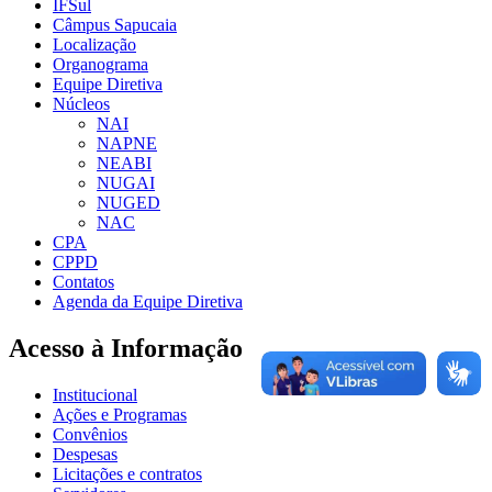
IFSul
Câmpus Sapucaia
Localização
Organograma
Equipe Diretiva
Núcleos
NAI
NAPNE
NEABI
NUGAI
NUGED
NAC
CPA
CPPD
Contatos
Agenda da Equipe Diretiva
Acesso à Informação
Institucional
Ações e Programas
Convênios
Despesas
Licitações e contratos