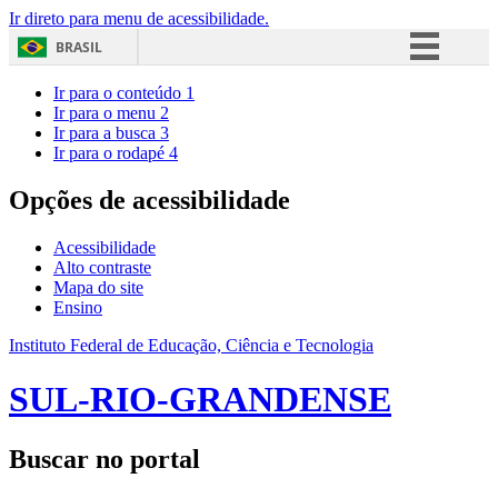
Ir direto para menu de acessibilidade.
BRASIL
Simplifique!
Ir para o conteúdo
1
Ir para o menu
2
Comunica BR
Ir para a busca
3
Ir para o rodapé
4
Participe
Acesso à informação
Opções de acessibilidade
Legislação
Acessibilidade
Canais
Alto contraste
Mapa do site
Ensino
Instituto Federal de Educação, Ciência e Tecnologia
SUL-RIO-GRANDENSE
Buscar no portal