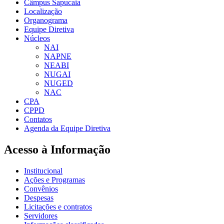
Câmpus Sapucaia
Localização
Organograma
Equipe Diretiva
Núcleos
NAI
NAPNE
NEABI
NUGAI
NUGED
NAC
CPA
CPPD
Contatos
Agenda da Equipe Diretiva
Acesso à Informação
Institucional
Ações e Programas
Convênios
Despesas
Licitações e contratos
Servidores