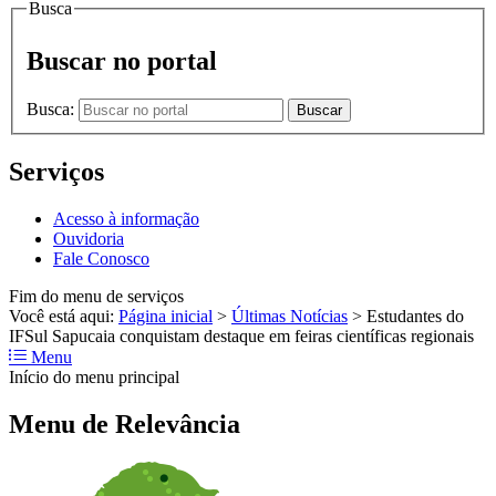
Busca
Buscar no portal
Busca:
Buscar
Serviços
Acesso à informação
Ouvidoria
Fale Conosco
Fim do menu de serviços
Você está aqui:
Página inicial
>
Últimas Notícias
>
Estudantes do
IFSul Sapucaia conquistam destaque em feiras científicas regionais
Menu
Início do menu principal
Menu de Relevância