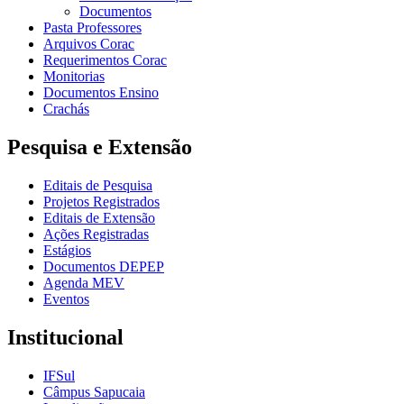
Documentos
Pasta Professores
Arquivos Corac
Requerimentos Corac
Monitorias
Documentos Ensino
Crachás
Pesquisa e Extensão
Editais de Pesquisa
Projetos Registrados
Editais de Extensão
Ações Registradas
Estágios
Documentos DEPEP
Agenda MEV
Eventos
Institucional
IFSul
Câmpus Sapucaia