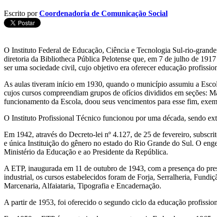
Escrito por
Coordenadoria de Comunicação Social
O Instituto Federal de Educação, Ciência e Tecnologia Sul-rio-grande
diretoria da Bibliotheca Pública Pelotense que, em 7 de julho de 1917 
ser uma sociedade civil, cujo objetivo era oferecer educação profiss
As aulas tiveram início em 1930, quando o município assumiu a Escola 
cujos cursos compreendiam grupos de ofícios divididos em seções: Ma
funcionamento da Escola, doou seus vencimentos para esse fim, exempl
O Instituto Profissional Técnico funcionou por uma década, sendo ex
Em 1942, através do Decreto-lei nº 4.127, de 25 de fevereiro, subscr
e única Instituição do gênero no estado do Rio Grande do Sul. O enge
Ministério da Educação e ao Presidente da República.
A ETP, inaugurada em 11 de outubro de 1943, com a presença do presi
industrial, os cursos estabelecidos foram de Forja, Serralheria, Fund
Marcenaria, Alfaiataria, Tipografia e Encadernação.
A partir de 1953, foi oferecido o segundo ciclo da educação profissio