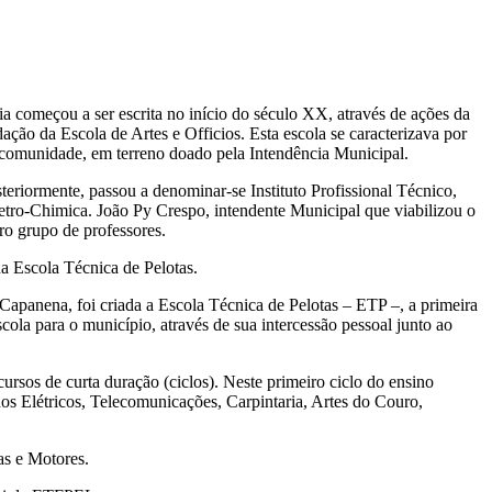
a começou a ser escrita no início do século XX, através de ações da
ação da Escola de Artes e Officios. Esta escola se caracterizava por
a comunidade, em terreno doado pela Intendência Municipal.
teriormente, passou a denominar-se Instituto Profissional Técnico,
etro-Chimica. João Py Crespo, intendente Municipal que viabilizou o
ro grupo de professores.
a Escola Técnica de Pelotas.
 Capanena, foi criada a Escola Técnica de Pelotas – ETP –, a primeira
ola para o município, através de sua intercessão pessoal junto ao
sos de curta duração (ciclos). Neste primeiro ciclo do ensino
hos Elétricos, Telecomunicações, Carpintaria, Artes do Couro,
as e Motores.