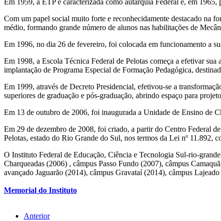
Em 1959, a ETP é caracterizada como autarquia Federal e, em 1965, 
Com um papel social muito forte e reconhecidamente destacado na form
médio, formando grande número de alunos nas habilitações de Mecânic
Em 1996, no dia 26 de fevereiro, foi colocada em funcionamento a s
Em 1998, a Escola Técnica Federal de Pelotas começa a efetivar sua a
implantação de Programa Especial de Formação Pedagógica, destinado 
Em 1999, através de Decreto Presidencial, efetivou-se a transforma
superiores de graduação e pós-graduação, abrindo espaço para projet
Em 13 de outubro de 2006, foi inaugurada a Unidade de Ensino de 
Em 29 de dezembro de 2008, foi criado, a partir do Centro Federal de
Pelotas, estado do Rio Grande do Sul, nos termos da Lei nº 11.892, c
O Instituto Federal de Educação, Ciência e Tecnologia Sul-rio-gran
Charqueadas (2006) , câmpus Passo Fundo (2007), câmpus Camaquã 
avançado Jaguarão (2014), câmpus Gravataí (2014), câmpus Lajead
Memorial do Instituto
Anterior