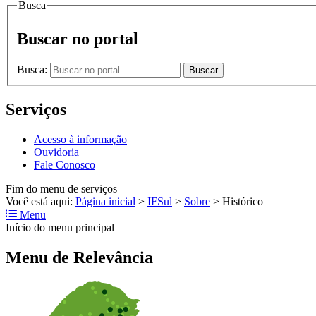
Busca
Buscar no portal
Busca:
Buscar
Serviços
Acesso à informação
Ouvidoria
Fale Conosco
Fim do menu de serviços
Você está aqui:
Página inicial
>
IFSul
>
Sobre
>
Histórico
Menu
Início do menu principal
Menu de Relevância