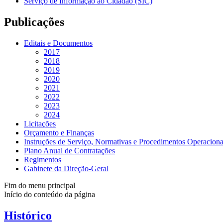
Serviço de Informação ao Cidadão (SIC)
Publicações
Editais e Documentos
2017
2018
2019
2020
2021
2022
2023
2024
Licitações
Orçamento e Finanças
Instruções de Serviço, Normativas e Procedimentos Operaciona
Plano Anual de Contratações
Regimentos
Gabinete da Direção-Geral
Fim do menu principal
Início do conteúdo da página
Histórico