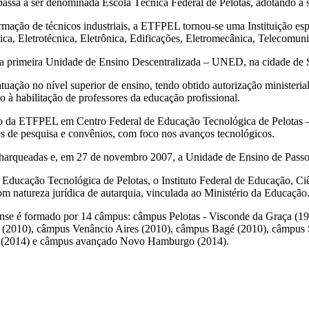
passa a ser denominada Escola Técnica Federal de Pelotas, adotando a
ação de técnicos industriais, a ETFPEL tornou-se uma Instituição espec
a, Eletrotécnica, Eletrônica, Edificações, Eletromecânica, Telecomun
ua primeira Unidade de Ensino Descentralizada – UNED, na cidade de 
tuação no nível superior de ensino, tendo obtido autorização ministeri
à habilitação de professores da educação profissional.
ção da ETFPEL em Centro Federal de Educação Tecnológica de Pelotas –
os de pesquisa e convênios, com foco nos avanços tecnológicos.
Charqueadas e, em 27 de novembro 2007, a Unidade de Ensino de Pass
 Educação Tecnológica de Pelotas, o Instituto Federal de Educação, Ci
om natureza jurídica de autarquia, vinculada ao Ministério da Educação
dense é formado por 14 câmpus: câmpus Pelotas - Visconde da Graça (
(2010), câmpus Venâncio Aires (2010), câmpus Bagé (2010), câmpus 
o (2014) e câmpus avançado Novo Hamburgo (2014).