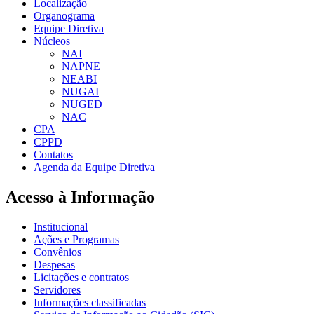
Localização
Organograma
Equipe Diretiva
Núcleos
NAI
NAPNE
NEABI
NUGAI
NUGED
NAC
CPA
CPPD
Contatos
Agenda da Equipe Diretiva
Acesso à Informação
Institucional
Ações e Programas
Convênios
Despesas
Licitações e contratos
Servidores
Informações classificadas