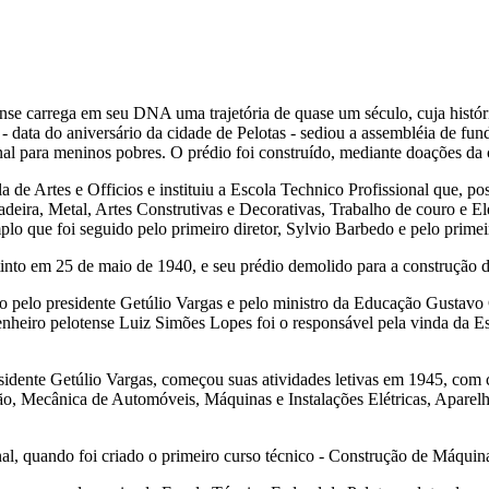
nse carrega em seu DNA uma trajetória de quase um século, cuja históri
- data do aniversário da cidade de Pelotas - sediou a assembléia de fund
ional para meninos pobres. O prédio foi construído, mediante doações d
de Artes e Officios e instituiu a Escola Technico Profissional que, pos
deira, Metal, Artes Construtivas e Decorativas, Trabalho de couro e El
o que foi seguido pelo primeiro diretor, Sylvio Barbedo e pelo primei
tinto em 25 de maio de 1940, e seu prédio demolido para a construção d
ito pelo presidente Getúlio Vargas e pelo ministro da Educação Gustavo
nheiro pelotense Luiz Simões Lopes foi o responsável pela vinda da Esc
dente Getúlio Vargas, começou suas atividades letivas em 1945, com cur
ição, Mecânica de Automóveis, Máquinas e Instalações Elétricas, Aparel
nal, quando foi criado o primeiro curso técnico - Construção de Máquin