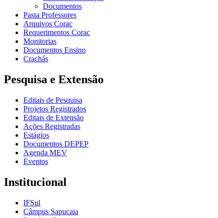
Documentos
Pasta Professores
Arquivos Corac
Requerimentos Corac
Monitorias
Documentos Ensino
Crachás
Pesquisa e Extensão
Editais de Pesquisa
Projetos Registrados
Editais de Extensão
Ações Registradas
Estágios
Documentos DEPEP
Agenda MEV
Eventos
Institucional
IFSul
Câmpus Sapucaia