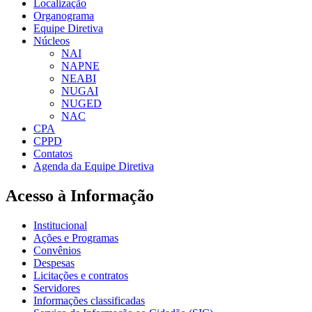
Localização
Organograma
Equipe Diretiva
Núcleos
NAI
NAPNE
NEABI
NUGAI
NUGED
NAC
CPA
CPPD
Contatos
Agenda da Equipe Diretiva
Acesso à Informação
Institucional
Ações e Programas
Convênios
Despesas
Licitações e contratos
Servidores
Informações classificadas