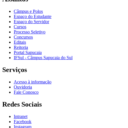
Câmpus e Polos
Espaço do Estudante
Espaço do Servidor
Cursos
Processo Seletivo
Concursos
Editais
Reitoria
Portal Sapucaia
IFSul - Câmpus Sapucaia do Sul
Serviços
Acesso à informação
Ouvidoria
Fale Conosco
Redes Sociais
Intranet
Facebook
Instagram