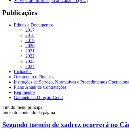
Serviço de Informação ao Cidadão (SIC)
Publicações
Editais e Documentos
2017
2018
2019
2020
2021
2022
2023
2024
Licitações
Orçamento e Finanças
Instruções de Serviço, Normativas e Procedimentos Operaciona
Plano Anual de Contratações
Regimentos
Gabinete da Direção-Geral
Fim do menu principal
Início do conteúdo da página
Segundo torneio de xadrez ocorrerá no C