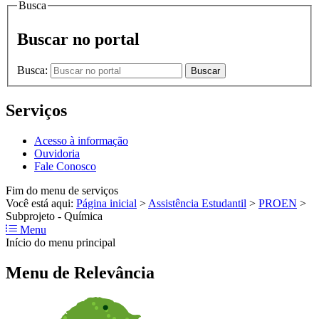
Busca
Buscar no portal
Busca:
Buscar
Serviços
Acesso à informação
Ouvidoria
Fale Conosco
Fim do menu de serviços
Você está aqui:
Página inicial
>
Assistência Estudantil
>
PROEN
>
Subprojeto - Química
Menu
Início do menu principal
Menu de Relevância