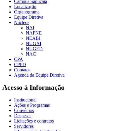
Câmpus Sapucaia
Localização
Organograma
Equipe Diretiva
Núcleos
NAI
NAPNE
NEABI
NUGAI
NUGED
NAC
CPA
CPPD
Contatos
Agenda da Equipe Diretiva
Acesso à Informação
Institucional
Ações e Programas
Convênios
Despesas
Licitações e contratos
Servidores