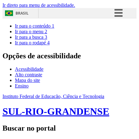
Ir direto para menu de acessibilidade.
BRASIL
Simplifique!
Ir para o conteúdo
1
Ir para o menu
2
Comunica BR
Ir para a busca
3
Ir para o rodapé
4
Participe
Acesso à informação
Opções de acessibilidade
Legislação
Acessibilidade
Canais
Alto contraste
Mapa do site
Ensino
Instituto Federal de Educação, Ciência e Tecnologia
SUL-RIO-GRANDENSE
Buscar no portal