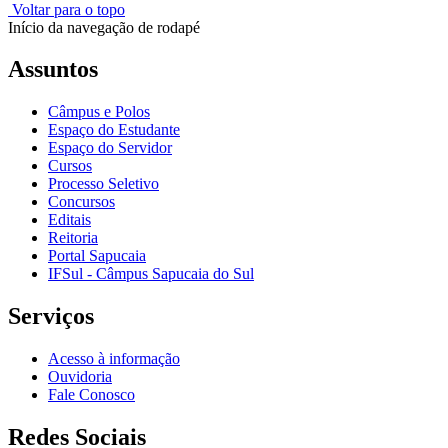
Voltar para o topo
Início da navegação de rodapé
Assuntos
Câmpus e Polos
Espaço do Estudante
Espaço do Servidor
Cursos
Processo Seletivo
Concursos
Editais
Reitoria
Portal Sapucaia
IFSul - Câmpus Sapucaia do Sul
Serviços
Acesso à informação
Ouvidoria
Fale Conosco
Redes Sociais