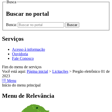
Busca
Buscar no portal
Busca:
Buscar
Serviços
Acesso à informação
Ouvidoria
Fale Conosco
Fim do menu de serviços
Você está aqui:
Página inicial
>
Licitações
>
Pregão eletrônico 01 de
2023
Menu
Início do menu principal
Menu de Relevância