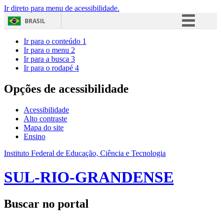
Ir direto para menu de acessibilidade.
BRASIL
Simplifique!
Ir para o conteúdo
1
Ir para o menu
2
Comunica BR
Ir para a busca
3
Ir para o rodapé
4
Participe
Acesso à informação
Opções de acessibilidade
Legislação
Acessibilidade
Canais
Alto contraste
Mapa do site
Ensino
Instituto Federal de Educação, Ciência e Tecnologia
SUL-RIO-GRANDENSE
Buscar no portal