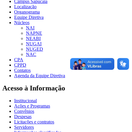
Câmpus Sapucaia
Localização
Organograma
Equipe Diretiva
Núcleos
NAI
NAPNE
NEABI
NUGAI
NUGED
NAC
CPA
CPPD
Contatos
Agenda da Equipe Diretiva
Acesso à Informação
Institucional
Ações e Programas
Convênios
Despesas
Licitações e contratos
Servidores