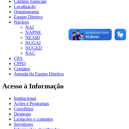
Câmpus Sapucaia
Localização
Organograma
Equipe Diretiva
Núcleos
NAI
NAPNE
NEABI
NUGAI
NUGED
NAC
CPA
CPPD
Contatos
Agenda da Equipe Diretiva
Acesso à Informação
Institucional
Ações e Programas
Convênios
Despesas
Licitações e contratos
Servidores