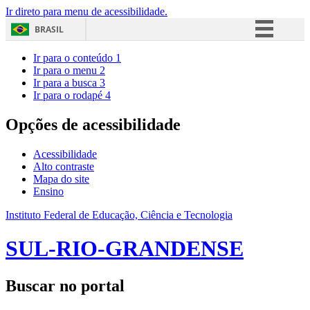
Ir direto para menu de acessibilidade.
BRASIL
Simplifique!
Ir para o conteúdo
1
Ir para o menu
2
Comunica BR
Ir para a busca
3
Ir para o rodapé
4
Participe
Acesso à informação
Opções de acessibilidade
Legislação
Acessibilidade
Canais
Alto contraste
Mapa do site
Ensino
Instituto Federal de Educação, Ciência e Tecnologia
SUL-RIO-GRANDENSE
Buscar no portal