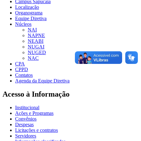
Câmpus Sapucaia
Localização
Organograma
Equipe Diretiva
Núcleos
NAI
NAPNE
NEABI
NUGAI
NUGED
NAC
CPA
CPPD
Contatos
Agenda da Equipe Diretiva
Acesso à Informação
Institucional
Ações e Programas
Convênios
Despesas
Licitações e contratos
Servidores