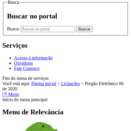
Busca
Buscar no portal
Busca:
Buscar
Serviços
Acesso à informação
Ouvidoria
Fale Conosco
Fim do menu de serviços
Você está aqui:
Página inicial
>
Licitações
>
Pregão Eletrônico 06
de 2020
Menu
Início do menu principal
Menu de Relevância