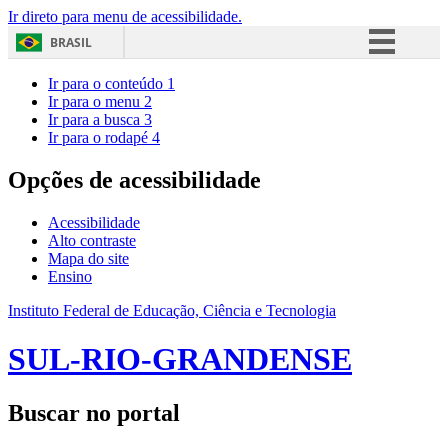
Ir direto para menu de acessibilidade.
BRASIL
Simplifique!
Ir para o conteúdo
1
Ir para o menu
2
Comunica BR
Ir para a busca
3
Ir para o rodapé
4
Participe
Acesso à informação
Opções de acessibilidade
Legislação
Acessibilidade
Canais
Alto contraste
Mapa do site
Ensino
Instituto Federal de Educação, Ciência e Tecnologia
SUL-RIO-GRANDENSE
Buscar no portal