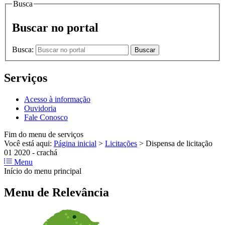
Busca
Buscar no portal
Busca:
Buscar
Serviços
Acesso à informação
Ouvidoria
Fale Conosco
Fim do menu de serviços
Você está aqui:
Página inicial
>
Licitações
>
Dispensa de licitação
01 2020 - crachá
Menu
Início do menu principal
Menu de Relevância