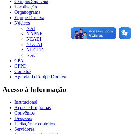
Câmpus Sapucaia
Localização
Organograma
Equipe Diretiva
Núcleos
NAI
NAPNE
NEABI
NUGAI
NUGED
NAC
CPA
CPPD
Contatos
Agenda da Equipe Diretiva
Acesso à Informação
Institucional
Ações e Programas
Convênios
Despesas
Licitações e contratos
Servidores