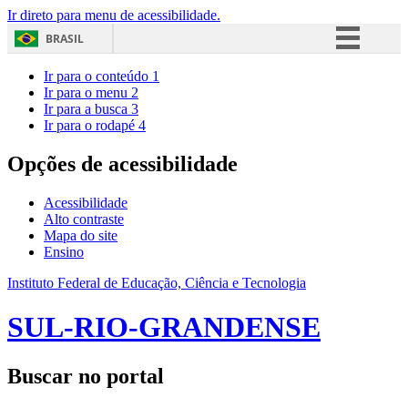
Ir direto para menu de acessibilidade.
BRASIL
Simplifique!
Ir para o conteúdo
1
Ir para o menu
2
Comunica BR
Ir para a busca
3
Ir para o rodapé
4
Participe
Acesso à informação
Opções de acessibilidade
Legislação
Acessibilidade
Canais
Alto contraste
Mapa do site
Ensino
Instituto Federal de Educação, Ciência e Tecnologia
SUL-RIO-GRANDENSE
Buscar no portal