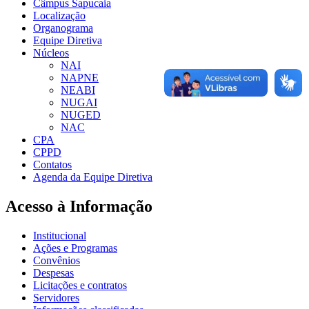
Câmpus Sapucaia
Localização
Organograma
Equipe Diretiva
Núcleos
NAI
NAPNE
NEABI
NUGAI
NUGED
NAC
CPA
CPPD
Contatos
Agenda da Equipe Diretiva
Acesso à Informação
Institucional
Ações e Programas
Convênios
Despesas
Licitações e contratos
Servidores