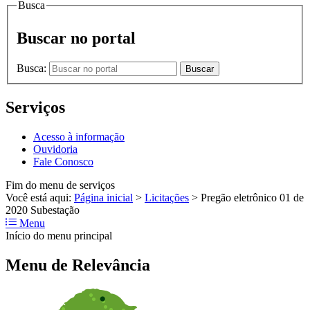
Busca
Buscar no portal
Busca:
Buscar
Serviços
Acesso à informação
Ouvidoria
Fale Conosco
Fim do menu de serviços
Você está aqui:
Página inicial
>
Licitações
>
Pregão eletrônico 01 de
2020 Subestação
Menu
Início do menu principal
Menu de Relevância