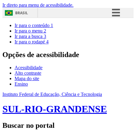
Ir direto para menu de acessibilidade.
BRASIL
Simplifique!
Ir para o conteúdo
1
Ir para o menu
2
Comunica BR
Ir para a busca
3
Ir para o rodapé
4
Participe
Acesso à informação
Opções de acessibilidade
Legislação
Acessibilidade
Canais
Alto contraste
Mapa do site
Ensino
Instituto Federal de Educação, Ciência e Tecnologia
SUL-RIO-GRANDENSE
Buscar no portal