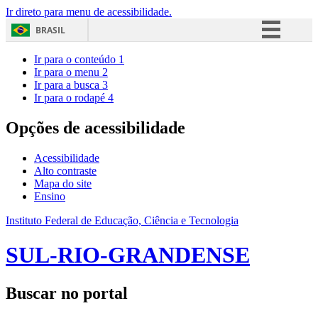
Ir direto para menu de acessibilidade.
BRASIL
Simplifique!
Ir para o conteúdo
1
Ir para o menu
2
Comunica BR
Ir para a busca
3
Ir para o rodapé
4
Participe
Acesso à informação
Opções de acessibilidade
Legislação
Acessibilidade
Canais
Alto contraste
Mapa do site
Ensino
Instituto Federal de Educação, Ciência e Tecnologia
SUL-RIO-GRANDENSE
Buscar no portal