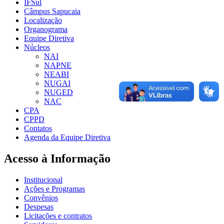
IFSul
Câmpus Sapucaia
Localização
Organograma
Equipe Diretiva
Núcleos
NAI
NAPNE
NEABI
NUGAI
NUGED
NAC
CPA
CPPD
Contatos
Agenda da Equipe Diretiva
Acesso à Informação
Institucional
Ações e Programas
Convênios
Despesas
Licitações e contratos