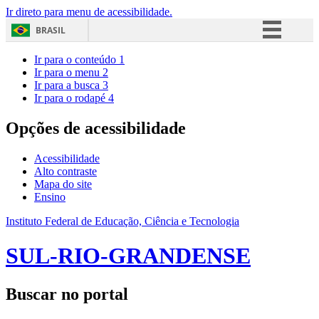
Ir direto para menu de acessibilidade.
BRASIL
Simplifique!
Ir para o conteúdo
1
Ir para o menu
2
Comunica BR
Ir para a busca
3
Ir para o rodapé
4
Participe
Acesso à informação
Opções de acessibilidade
Legislação
Acessibilidade
Canais
Alto contraste
Mapa do site
Ensino
Instituto Federal de Educação, Ciência e Tecnologia
SUL-RIO-GRANDENSE
Buscar no portal