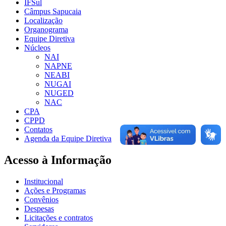
IFSul
Câmpus Sapucaia
Localização
Organograma
Equipe Diretiva
Núcleos
NAI
NAPNE
NEABI
NUGAI
NUGED
NAC
CPA
CPPD
Contatos
Agenda da Equipe Diretiva
Acesso à Informação
Institucional
Ações e Programas
Convênios
Despesas
Licitações e contratos