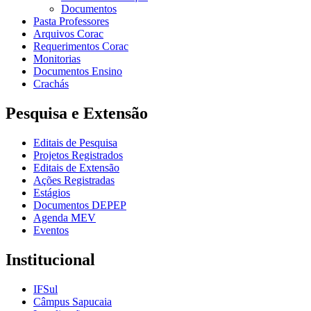
Documentos
Pasta Professores
Arquivos Corac
Requerimentos Corac
Monitorias
Documentos Ensino
Crachás
Pesquisa e Extensão
Editais de Pesquisa
Projetos Registrados
Editais de Extensão
Ações Registradas
Estágios
Documentos DEPEP
Agenda MEV
Eventos
Institucional
IFSul
Câmpus Sapucaia