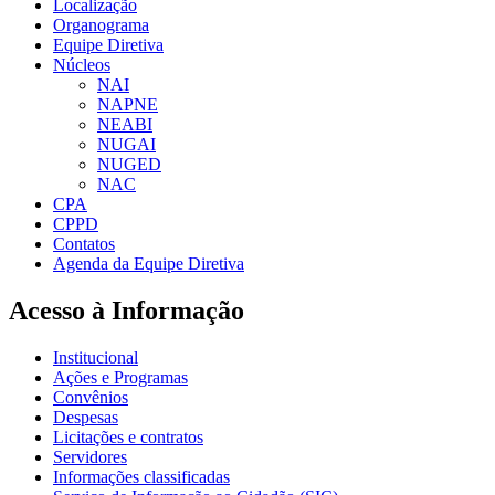
Localização
Organograma
Equipe Diretiva
Núcleos
NAI
NAPNE
NEABI
NUGAI
NUGED
NAC
CPA
CPPD
Contatos
Agenda da Equipe Diretiva
Acesso à Informação
Institucional
Ações e Programas
Convênios
Despesas
Licitações e contratos
Servidores
Informações classificadas