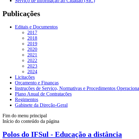
Serviço de Informação ao Cidadão (SIC)
Publicações
Editais e Documentos
2017
2018
2019
2020
2021
2022
2023
2024
Licitações
Orçamento e Finanças
Instruções de Serviço, Normativas e Procedimentos Operaciona
Plano Anual de Contratações
Regimentos
Gabinete da Direção-Geral
Fim do menu principal
Início do conteúdo da página
Polos do IFSul - Educação a distância