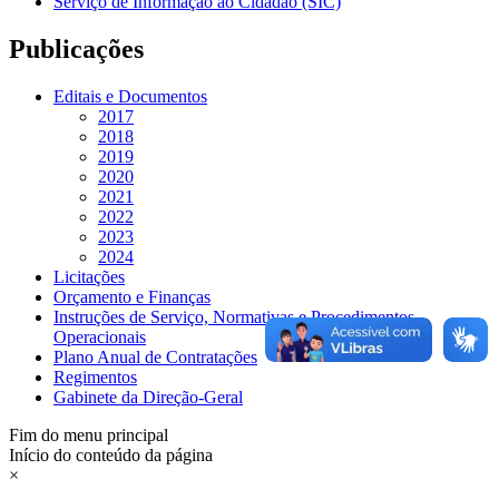
Serviço de Informação ao Cidadão (SIC)
Publicações
Editais e Documentos
2017
2018
2019
2020
2021
2022
2023
2024
Licitações
Orçamento e Finanças
Instruções de Serviço, Normativas e Procedimentos
Operacionais
Plano Anual de Contratações
Regimentos
Gabinete da Direção-Geral
Fim do menu principal
Início do conteúdo da página
×