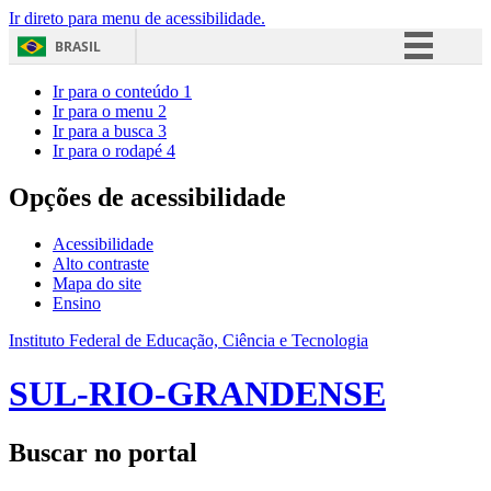
Ir direto para menu de acessibilidade.
BRASIL
Simplifique!
Ir para o conteúdo
1
Ir para o menu
2
Comunica BR
Ir para a busca
3
Ir para o rodapé
4
Participe
Acesso à informação
Opções de acessibilidade
Legislação
Acessibilidade
Canais
Alto contraste
Mapa do site
Ensino
Instituto Federal de Educação, Ciência e Tecnologia
SUL-RIO-GRANDENSE
Buscar no portal