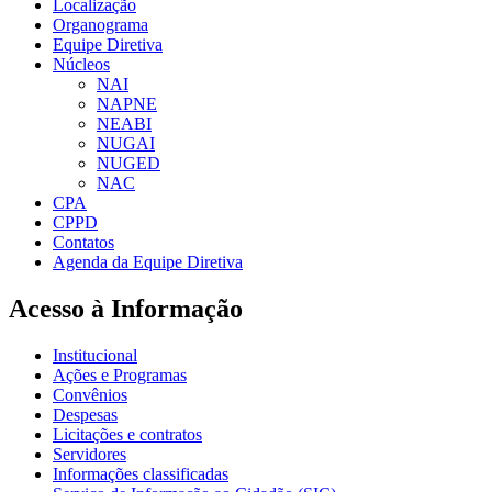
Localização
Organograma
Equipe Diretiva
Núcleos
NAI
NAPNE
NEABI
NUGAI
NUGED
NAC
CPA
CPPD
Contatos
Agenda da Equipe Diretiva
Acesso à Informação
Institucional
Ações e Programas
Convênios
Despesas
Licitações e contratos
Servidores
Informações classificadas