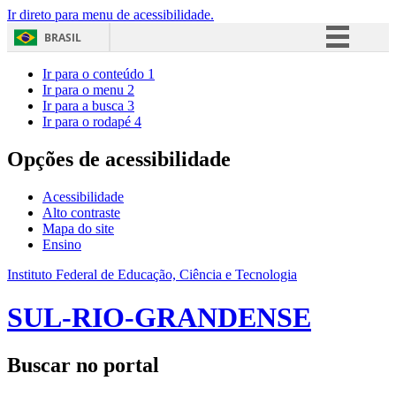
Ir direto para menu de acessibilidade.
BRASIL
Simplifique!
Ir para o conteúdo
1
Ir para o menu
2
Comunica BR
Ir para a busca
3
Ir para o rodapé
4
Participe
Acesso à informação
Opções de acessibilidade
Legislação
Acessibilidade
Canais
Alto contraste
Mapa do site
Ensino
Instituto Federal de Educação, Ciência e Tecnologia
SUL-RIO-GRANDENSE
Buscar no portal