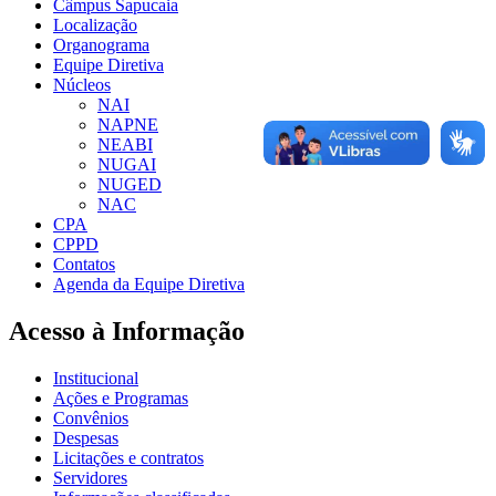
Câmpus Sapucaia
Localização
Organograma
Equipe Diretiva
Núcleos
NAI
NAPNE
NEABI
NUGAI
NUGED
NAC
CPA
CPPD
Contatos
Agenda da Equipe Diretiva
Acesso à Informação
Institucional
Ações e Programas
Convênios
Despesas
Licitações e contratos
Servidores