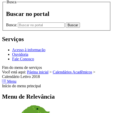
Busca
Buscar no portal
Busca:
Buscar
Serviços
Acesso à informação
Ouvidoria
Fale Conosco
Fim do menu de serviços
Você está aqui:
Página inicial
>
Calendários Acadêmicos
>
Calendário Letivo 2018
Menu
Início do menu principal
Menu de Relevância