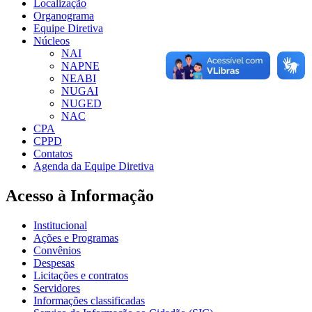
Localização
Organograma
Equipe Diretiva
Núcleos
NAI
NAPNE
NEABI
NUGAI
NUGED
NAC
CPA
CPPD
Contatos
Agenda da Equipe Diretiva
Acesso à Informação
Institucional
Ações e Programas
Convênios
Despesas
Licitações e contratos
Servidores
Informações classificadas