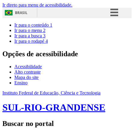
Ir direto para menu de acessibilidade.
BRASIL
Simplifique!
Ir para o conteúdo
1
Ir para o menu
2
Comunica BR
Ir para a busca
3
Ir para o rodapé
4
Participe
Acesso à informação
Opções de acessibilidade
Legislação
Acessibilidade
Canais
Alto contraste
Mapa do site
Ensino
Instituto Federal de Educação, Ciência e Tecnologia
SUL-RIO-GRANDENSE
Buscar no portal