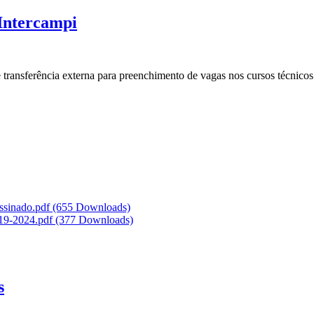
 Intercampi
 e transferência externa para preenchimento de vagas nos cursos técnico
assinado.pdf
(655 Downloads)
o 19-2024.pdf
(377 Downloads)
s