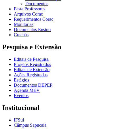
Documentos
Pasta Professores
Arquivos Corac
Requerimentos Corac
Monitorias
Documentos Ensino
Crachás
Pesquisa e Extensão
Editais de Pesquisa
Projetos Registrados
Editais de Extensão
Ações Registradas
Estágios
Documentos DEPEP
Agenda MEV
Eventos
Institucional
IFSul
Câmpus Sapucaia