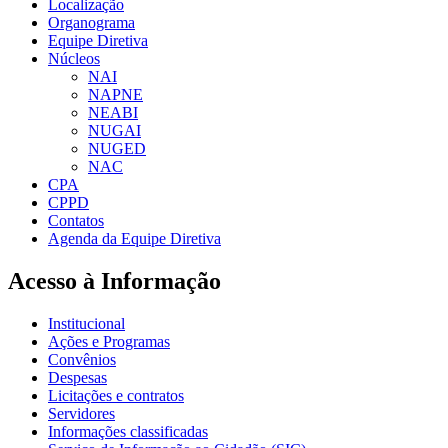
Localização
Organograma
Equipe Diretiva
Núcleos
NAI
NAPNE
NEABI
NUGAI
NUGED
NAC
CPA
CPPD
Contatos
Agenda da Equipe Diretiva
Acesso à Informação
Institucional
Ações e Programas
Convênios
Despesas
Licitações e contratos
Servidores
Informações classificadas