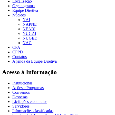
Localização
Organograma
Equipe Diretiva
Núcleos
NAI
NAPNE
NEABI
NUGAI
NUGED
NAC
CPA
CPPD
Contatos
Agenda da Equipe Diretiva
Acesso à Informação
Institucional
Ações e Programas
Convênios
Despesas
Licitações e contratos
Servidores
Informações classificadas