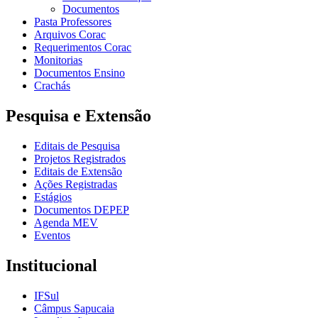
Documentos
Pasta Professores
Arquivos Corac
Requerimentos Corac
Monitorias
Documentos Ensino
Crachás
Pesquisa e Extensão
Editais de Pesquisa
Projetos Registrados
Editais de Extensão
Ações Registradas
Estágios
Documentos DEPEP
Agenda MEV
Eventos
Institucional
IFSul
Câmpus Sapucaia