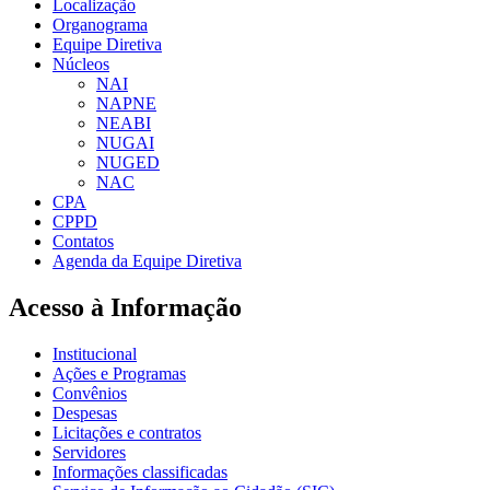
Localização
Organograma
Equipe Diretiva
Núcleos
NAI
NAPNE
NEABI
NUGAI
NUGED
NAC
CPA
CPPD
Contatos
Agenda da Equipe Diretiva
Acesso à Informação
Institucional
Ações e Programas
Convênios
Despesas
Licitações e contratos
Servidores
Informações classificadas