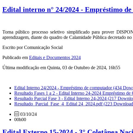
Edital interno n° 24/2024 - Empréstimo d
Torna público processo seletivo simplificado para prover D
aprendizagem, diante do quadro de Calamidade Pública decretado no
Escrito por Comunicação Social
Publicado em
Editais e Documentos 2024
Última modificação em Quinta, 03 de Outubro de 2024, 16h55
Edital Interno 24/2024 - Empréstimo de computador
(434 Down
Resultado Fases 1 a 2 - Edital Interno 24-2024 Empréstimo d
Resultado Parcial Fase 3 - Edital Interno 24-2024
(217 Downlo
Resultado_Parcial_Fase_4_Edital 24_2024.pdf
(223 Download
03/10/24
00h00
Edital Externo 15-2024 - 3° Coletânea Na