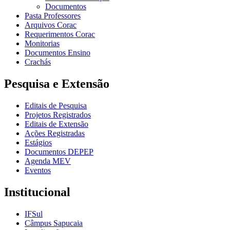
Documentos
Pasta Professores
Arquivos Corac
Requerimentos Corac
Monitorias
Documentos Ensino
Crachás
Pesquisa e Extensão
Editais de Pesquisa
Projetos Registrados
Editais de Extensão
Ações Registradas
Estágios
Documentos DEPEP
Agenda MEV
Eventos
Institucional
IFSul
Câmpus Sapucaia