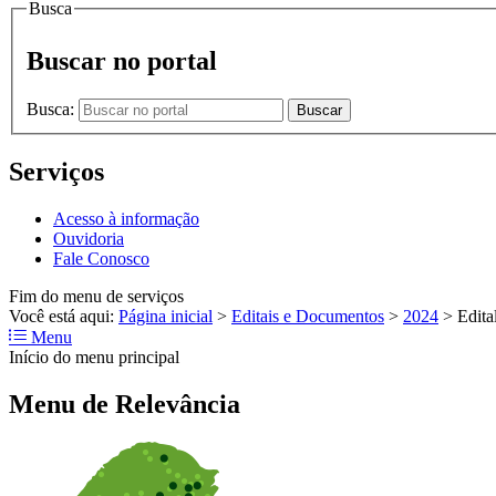
Busca
Buscar no portal
Busca:
Buscar
Serviços
Acesso à informação
Ouvidoria
Fale Conosco
Fim do menu de serviços
Você está aqui:
Página inicial
>
Editais e Documentos
>
2024
>
Edita
Menu
Início do menu principal
Menu de Relevância