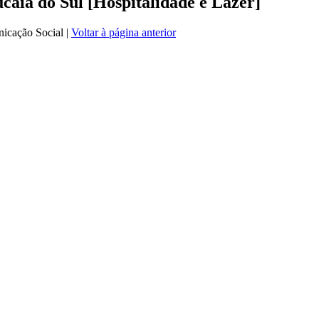
caia do Sul [Hospitalidade e Lazer]
icação Social
|
Voltar à página anterior