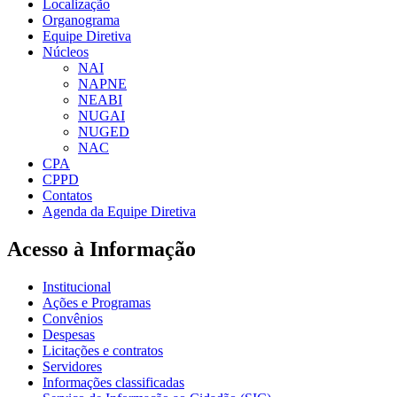
Localização
Organograma
Equipe Diretiva
Núcleos
NAI
NAPNE
NEABI
NUGAI
NUGED
NAC
CPA
CPPD
Contatos
Agenda da Equipe Diretiva
Acesso à Informação
Institucional
Ações e Programas
Convênios
Despesas
Licitações e contratos
Servidores
Informações classificadas