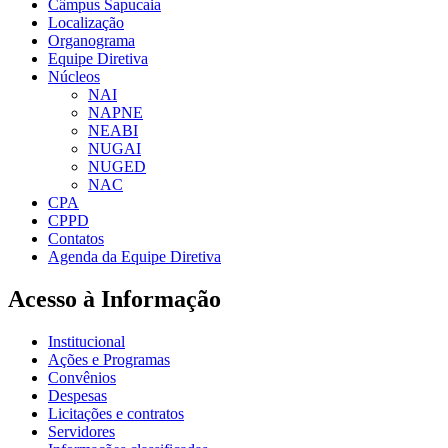
Câmpus Sapucaia
Localização
Organograma
Equipe Diretiva
Núcleos
NAI
NAPNE
NEABI
NUGAI
NUGED
NAC
CPA
CPPD
Contatos
Agenda da Equipe Diretiva
Acesso à Informação
Institucional
Ações e Programas
Convênios
Despesas
Licitações e contratos
Servidores