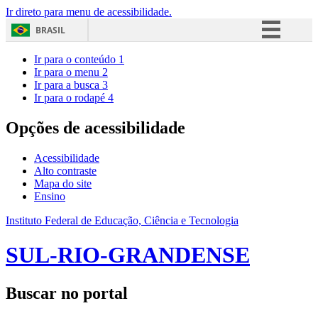
Ir direto para menu de acessibilidade.
BRASIL
Simplifique!
Ir para o conteúdo
1
Ir para o menu
2
Comunica BR
Ir para a busca
3
Ir para o rodapé
4
Participe
Acesso à informação
Opções de acessibilidade
Legislação
Acessibilidade
Canais
Alto contraste
Mapa do site
Ensino
Instituto Federal de Educação, Ciência e Tecnologia
SUL-RIO-GRANDENSE
Buscar no portal