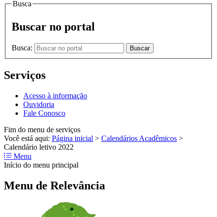
Busca
Buscar no portal
Busca:
Buscar
Serviços
Acesso à informação
Ouvidoria
Fale Conosco
Fim do menu de serviços
Você está aqui:
Página inicial
>
Calendários Acadêmicos
>
Calendário letivo 2022
Menu
Início do menu principal
Menu de Relevância