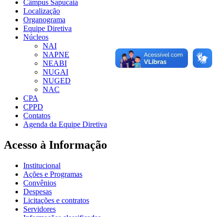
Câmpus Sapucaia
Localização
Organograma
Equipe Diretiva
Núcleos
NAI
NAPNE
NEABI
NUGAI
NUGED
NAC
CPA
CPPD
Contatos
Agenda da Equipe Diretiva
Acesso à Informação
Institucional
Ações e Programas
Convênios
Despesas
Licitações e contratos
Servidores