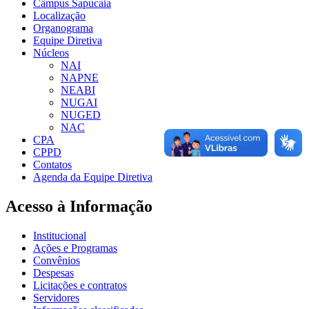
Câmpus Sapucaia
Localização
Organograma
Equipe Diretiva
Núcleos
NAI
NAPNE
NEABI
NUGAI
NUGED
NAC
CPA
CPPD
Contatos
Agenda da Equipe Diretiva
Acesso à Informação
Institucional
Ações e Programas
Convênios
Despesas
Licitações e contratos
Servidores