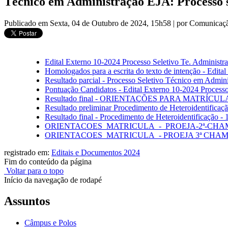
Técnico em Administração EJA: Processo se
Publicado em Sexta, 04 de Outubro de 2024, 15h58
|
por Comunicaç
Edital Externo 10-2024 Processo Seletivo Te. Adminis
Homologados para a escrita do texto de intenção - Edita
Resultado parcial - Processo Seletivo Técnico em Admin
Pontuação Candidatos - Edital Externo 10-2024 Process
Resultado final - ORIENTAÇÕES PARA MATRÍCULA - ed
Resultado preliminar Procedimento de Heteroidentifica
Resultado final - Procedimento de Heteroidentificação
ORIENTACOES_MATRICULA_-_PROEJA-2ª-CHA
ORIENTACOES_MATRICULA_- PROEJA 3ª CHAM
registrado em:
Editais e Documentos 2024
Fim do conteúdo da página
Voltar para o topo
Início da navegação de rodapé
Assuntos
Câmpus e Polos