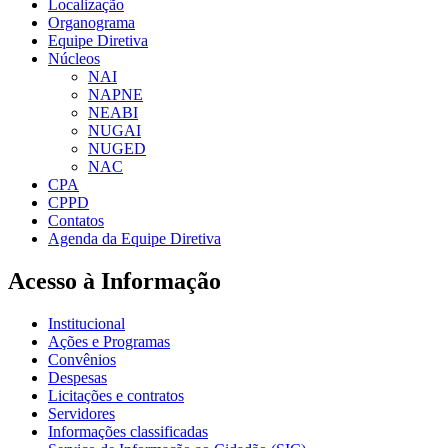
Localização
Organograma
Equipe Diretiva
Núcleos
NAI
NAPNE
NEABI
NUGAI
NUGED
NAC
CPA
CPPD
Contatos
Agenda da Equipe Diretiva
Acesso à Informação
Institucional
Ações e Programas
Convênios
Despesas
Licitações e contratos
Servidores
Informações classificadas