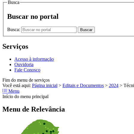
Busca
Buscar no portal
Busca:
Buscar
Serviços
Acesso à informação
Ouvidoria
Fale Conosco
Fim do menu de serviços
Você está aqui:
Página inicial
>
Editais e Documentos
>
2024
>
Técni
Menu
Início do menu principal
Menu de Relevância