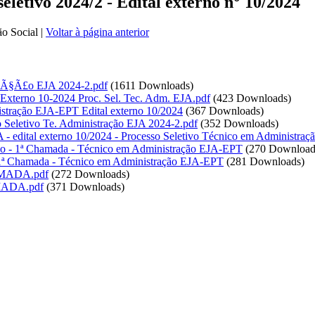
letivo 2024/2 - Edital externo n° 10/2024
ão Social
|
Voltar à página anterior
traÃ§Ã£o EJA 2024-2.pdf
(1611 Downloads)
l Externo 10-2024 Proc. Sel. Tec. Adm. EJA.pdf
(423 Downloads)
istração EJA-EPT Edital externo 10/2024
(367 Downloads)
o Seletivo Te. Administração EJA 2024-2.pdf
(352 Downloads)
ital externo 10/2024 - Processo Seletivo Técnico em Administra
ção - 1ª Chamada - Técnico em Administração EJA-EPT
(270 Download
 - 1ª Chamada - Técnico em Administração EJA-EPT
(281 Downloads)
MADA.pdf
(272 Downloads)
ADA.pdf
(371 Downloads)