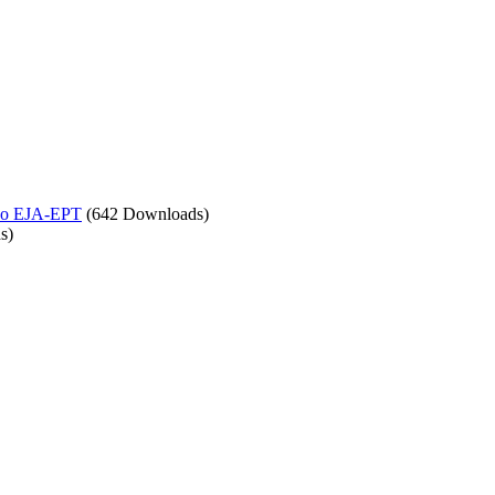
ção EJA-EPT
(642 Downloads)
s)