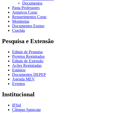
Documentos
Pasta Professores
Arquivos Corac
Requerimentos Corac
Monitorias
Documentos Ensino
Crachás
Pesquisa e Extensão
Editais de Pesquisa
Projetos Registrados
Editais de Extensão
Ações Registradas
Estágios
Documentos DEPEP
Agenda MEV
Eventos
Institucional
IFSul
Câmpus Sapucaia