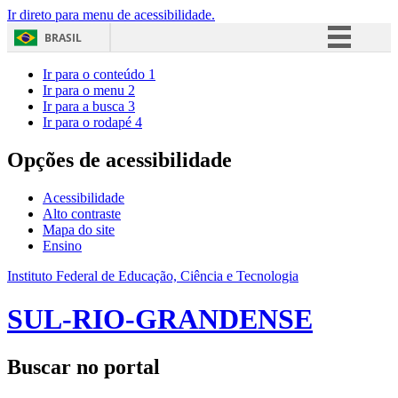
Ir direto para menu de acessibilidade.
BRASIL
Simplifique!
Ir para o conteúdo
1
Ir para o menu
2
Comunica BR
Ir para a busca
3
Ir para o rodapé
4
Participe
Acesso à informação
Opções de acessibilidade
Legislação
Acessibilidade
Canais
Alto contraste
Mapa do site
Ensino
Instituto Federal de Educação, Ciência e Tecnologia
SUL-RIO-GRANDENSE
Buscar no portal