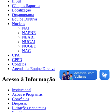
IFSul
Câmpus Sapucaia
Localização
Organograma
Equipe Diretiva
Núcleos
NAI
NAPNE
NEABI
NUGAI
NUGED
NAC
CPA
CPPD
Contatos
Agenda da Equipe Diretiva
Acesso à Informação
Institucional
Ações e Programas
Convênios
Despesas
Licitações e contratos