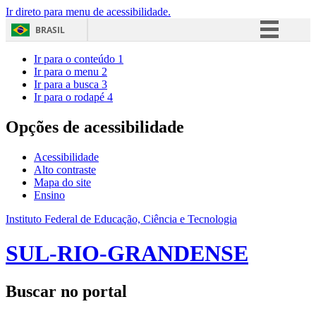
Ir direto para menu de acessibilidade.
BRASIL
Simplifique!
Ir para o conteúdo
1
Ir para o menu
2
Comunica BR
Ir para a busca
3
Ir para o rodapé
4
Participe
Acesso à informação
Opções de acessibilidade
Legislação
Acessibilidade
Canais
Alto contraste
Mapa do site
Ensino
Instituto Federal de Educação, Ciência e Tecnologia
SUL-RIO-GRANDENSE
Buscar no portal