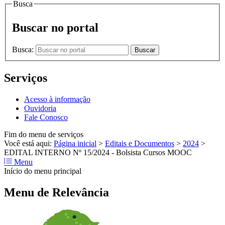
Busca
Buscar no portal
Busca:
Buscar
Serviços
Acesso à informação
Ouvidoria
Fale Conosco
Fim do menu de serviços
Você está aqui:
Página inicial
>
Editais e Documentos
>
2024
>
EDITAL INTERNO Nº 15/2024 - Bolsista Cursos MOOC
Menu
Início do menu principal
Menu de Relevância