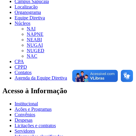
Câmpus Sapucaia
Localização
Organograma
Equipe Diretiva
Núcleos
NAI
NAPNE
NEABI
NUGAI
NUGED
NAC
CPA
CPPD
Contatos
Agenda da Equipe Diretiva
Acesso à Informação
Institucional
Ações e Programas
Convênios
Despesas
Licitações e contratos
Servidores