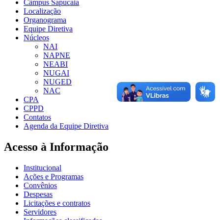
Câmpus Sapucaia
Localização
Organograma
Equipe Diretiva
Núcleos
NAI
NAPNE
NEABI
NUGAI
NUGED
NAC
CPA
CPPD
Contatos
Agenda da Equipe Diretiva
Acesso à Informação
Institucional
Ações e Programas
Convênios
Despesas
Licitações e contratos
Servidores