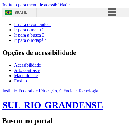
Ir direto para menu de acessibilidade.
BRASIL
Simplifique!
Ir para o conteúdo
1
Ir para o menu
2
Comunica BR
Ir para a busca
3
Ir para o rodapé
4
Participe
Acesso à informação
Opções de acessibilidade
Legislação
Acessibilidade
Canais
Alto contraste
Mapa do site
Ensino
Instituto Federal de Educação, Ciência e Tecnologia
SUL-RIO-GRANDENSE
Buscar no portal