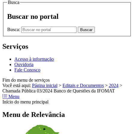
Busca
Buscar no portal
Busca:
Buscar
Serviços
Acesso à informação
Ouvidoria
Fale Conosco
Fim do menu de serviços
Você está aqui:
Página inicial
>
Editais e Documentos
>
2024
>
Chamada Pública 03/2024 Banco de Questões da IFOMAT
Menu
Início do menu principal
Menu de Relevância