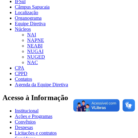
IFSul
Câmpus Sapucaia
Localização
Organograma
Equipe Diretiva
Núcleos
NAI
NAPNE
NEABI
NUGAI
NUGED
NAC
CPA
CPPD
Contatos
Agenda da Equipe Diretiva
Acesso à Informação
Institucional
Ações e Programas
Convênios
Despesas
Licitações e contratos