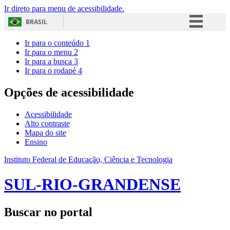
Ir direto para menu de acessibilidade.
BRASIL
Simplifique!
Ir para o conteúdo
1
Ir para o menu
2
Comunica BR
Ir para a busca
3
Ir para o rodapé
4
Participe
Acesso à informação
Opções de acessibilidade
Legislação
Acessibilidade
Canais
Alto contraste
Mapa do site
Ensino
Instituto Federal de Educação, Ciência e Tecnologia
SUL-RIO-GRANDENSE
Buscar no portal