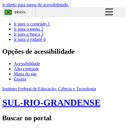
Ir direto para menu de acessibilidade.
BRASIL
Simplifique!
Ir para o conteúdo
1
Ir para o menu
2
Comunica BR
Ir para a busca
3
Ir para o rodapé
4
Participe
Acesso à informação
Opções de acessibilidade
Legislação
Acessibilidade
Canais
Alto contraste
Mapa do site
Ensino
Instituto Federal de Educação, Ciência e Tecnologia
SUL-RIO-GRANDENSE
Buscar no portal