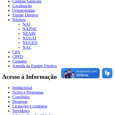
Câmpus Sapucaia
Localização
Organograma
Equipe Diretiva
Núcleos
NAI
NAPNE
NEABI
NUGAI
NUGED
NAC
CPA
CPPD
Contatos
Agenda da Equipe Diretiva
Acesso à Informação
Institucional
Ações e Programas
Convênios
Despesas
Licitações e contratos
Servidores