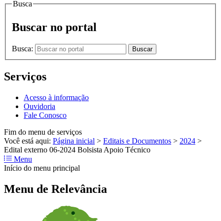
Busca
Buscar no portal
Busca:
Buscar
Serviços
Acesso à informação
Ouvidoria
Fale Conosco
Fim do menu de serviços
Você está aqui:
Página inicial
>
Editais e Documentos
>
2024
>
Edital externo 06-2024 Bolsista Apoio Técnico
Menu
Início do menu principal
Menu de Relevância