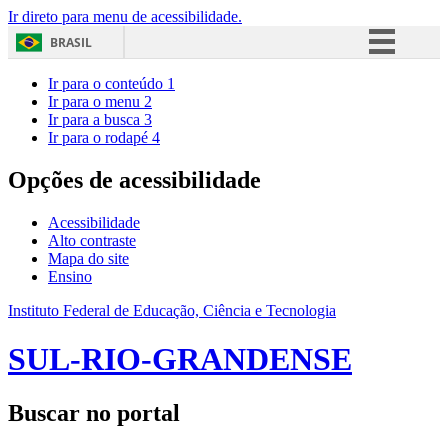
Ir direto para menu de acessibilidade.
BRASIL
Simplifique!
Ir para o conteúdo
1
Ir para o menu
2
Comunica BR
Ir para a busca
3
Ir para o rodapé
4
Participe
Acesso à informação
Opções de acessibilidade
Legislação
Acessibilidade
Canais
Alto contraste
Mapa do site
Ensino
Instituto Federal de Educação, Ciência e Tecnologia
SUL-RIO-GRANDENSE
Buscar no portal