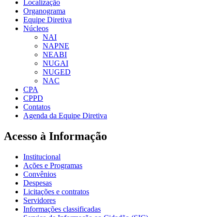
Localização
Organograma
Equipe Diretiva
Núcleos
NAI
NAPNE
NEABI
NUGAI
NUGED
NAC
CPA
CPPD
Contatos
Agenda da Equipe Diretiva
Acesso à Informação
Institucional
Ações e Programas
Convênios
Despesas
Licitações e contratos
Servidores
Informações classificadas