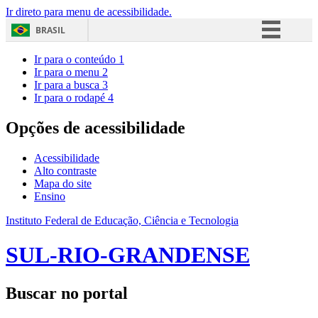
Ir direto para menu de acessibilidade.
BRASIL
Simplifique!
Ir para o conteúdo
1
Ir para o menu
2
Comunica BR
Ir para a busca
3
Ir para o rodapé
4
Participe
Acesso à informação
Opções de acessibilidade
Legislação
Acessibilidade
Canais
Alto contraste
Mapa do site
Ensino
Instituto Federal de Educação, Ciência e Tecnologia
SUL-RIO-GRANDENSE
Buscar no portal