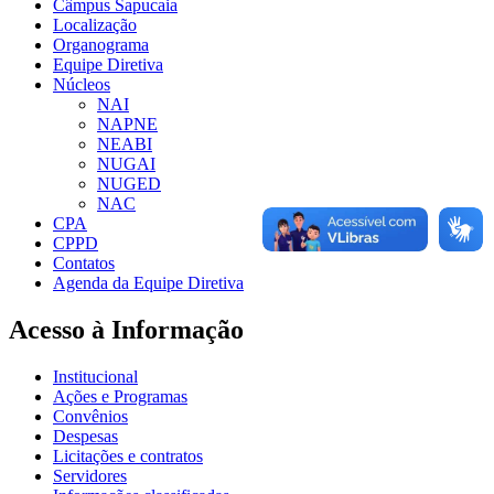
Câmpus Sapucaia
Localização
Organograma
Equipe Diretiva
Núcleos
NAI
NAPNE
NEABI
NUGAI
NUGED
NAC
CPA
CPPD
Contatos
Agenda da Equipe Diretiva
Acesso à Informação
Institucional
Ações e Programas
Convênios
Despesas
Licitações e contratos
Servidores