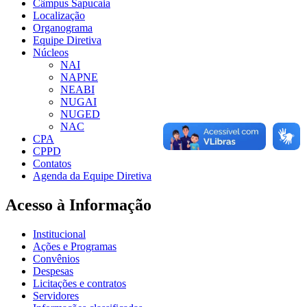
Câmpus Sapucaia
Localização
Organograma
Equipe Diretiva
Núcleos
NAI
NAPNE
NEABI
NUGAI
NUGED
NAC
CPA
CPPD
Contatos
Agenda da Equipe Diretiva
Acesso à Informação
Institucional
Ações e Programas
Convênios
Despesas
Licitações e contratos
Servidores