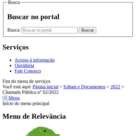
Busca
Buscar no portal
Busca:
Buscar
Serviços
Acesso à informação
Ouvidoria
Fale Conosco
Fim do menu de serviços
Você está aqui:
Página inicial
>
Editais e Documentos
>
2022
>
Chamada Pública n° 02/2022
Menu
Início do menu principal
Menu de Relevância