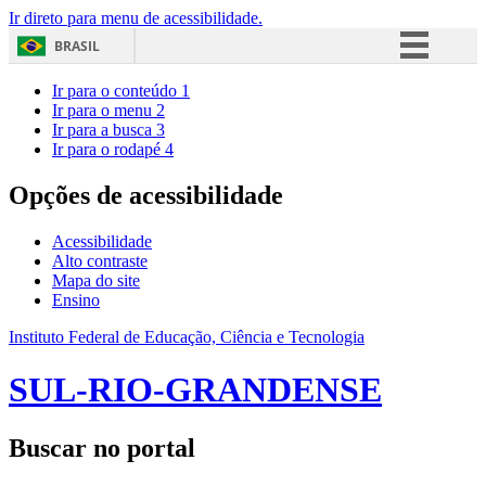
Ir direto para menu de acessibilidade.
BRASIL
Simplifique!
Ir para o conteúdo
1
Ir para o menu
2
Comunica BR
Ir para a busca
3
Ir para o rodapé
4
Participe
Acesso à informação
Opções de acessibilidade
Legislação
Acessibilidade
Canais
Alto contraste
Mapa do site
Ensino
Instituto Federal de Educação, Ciência e Tecnologia
SUL-RIO-GRANDENSE
Buscar no portal