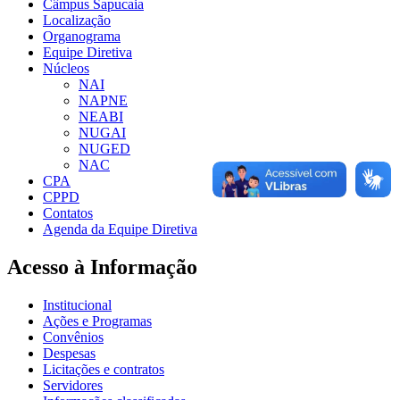
Câmpus Sapucaia
Localização
Organograma
Equipe Diretiva
Núcleos
NAI
NAPNE
NEABI
NUGAI
NUGED
NAC
CPA
CPPD
Contatos
Agenda da Equipe Diretiva
Acesso à Informação
Institucional
Ações e Programas
Convênios
Despesas
Licitações e contratos
Servidores